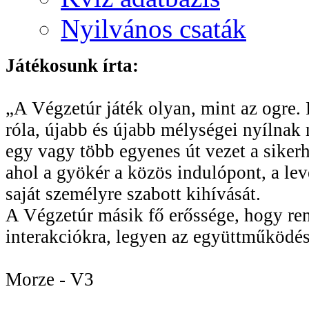
Nyilvános csaták
Játékosunk írta:
„A Végzetúr játék olyan, mint az ogre. R
róla, újabb és újabb mélységei nyílnak 
egy vagy több egyenes út vezet a sikerhe
ahol a gyökér a közös indulópont, a le
saját személyre szabott kihívását.
A Végzetúr másik fő erőssége, hogy rend
interakciókra, legyen az együttműködés
Morze - V3