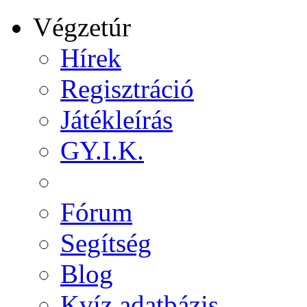
Végzetúr
Hírek
Regisztráció
Játékleírás
GY.I.K.
Fórum
Segítség
Blog
Kvíz adatbázis