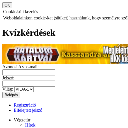
Cookie/süti kezelés
Weboldalainkon cookie-kat (sütiket) használunk, hogy személyre szóló
Kvízkérdések
Azonosító v. e-mail:
Jelszó:
Világ:
Regisztráció
Elfelejtett jelszó
Végzetúr
Hírek