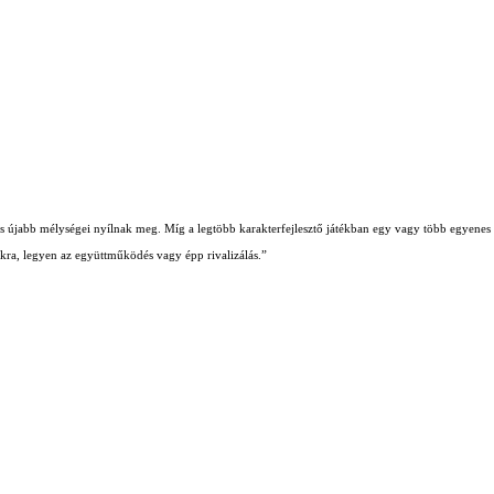
b és újabb mélységei nyílnak meg. Míg a legtöbb karakterfejlesztő játékban egy vagy több egyenes ú
iókra, legyen az együttműködés vagy épp rivalizálás.”