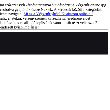
int százezer kvízkérdést tartalmazó tudásbázist a Végzetúr online rpg
csolódva gyűjtöttük össze Nektek. A kérdések között a kategóriák
lehet navigálni.
Mi az a Végzetúr játék? Ki akarom próbálni!
rálsz a játékra, versenyszerűen kvízezhetsz, eredményeidet
k, időszakos és állandó toplistáink vannak, sőt részt vehetsz a 2
endezett kvízolimpián is!