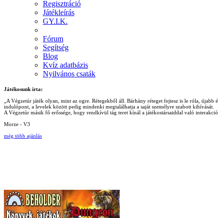
Regisztráció
Játékleírás
GY.I.K.
Fórum
Segítség
Blog
Kvíz adatbázis
Nyilvános csaták
Játékosunk írta:
„A Végzetúr játék olyan, mint az ogre. Rétegekből áll. Bárhány réteget fejtesz is le róla, újab
indulópont, a levelek között pedig mindenki megtalálhatja a saját személyre szabott kihívását.
A Végzetúr másik fő erőssége, hogy rendkívül tág teret kínál a játékostársaiddal való interakc
Morze - V3
még több ajánlás