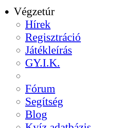
Végzetúr
Hírek
Regisztráció
Játékleírás
GY.I.K.
Fórum
Segítség
Blog
Kvíz adatbázis