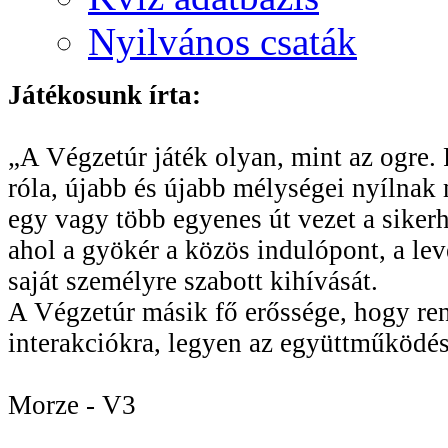
Nyilvános csaták
Játékosunk írta:
„A Végzetúr játék olyan, mint az ogre. R
róla, újabb és újabb mélységei nyílnak 
egy vagy több egyenes út vezet a sikerhe
ahol a gyökér a közös indulópont, a le
saját személyre szabott kihívását.
A Végzetúr másik fő erőssége, hogy rend
interakciókra, legyen az együttműködés
Morze - V3