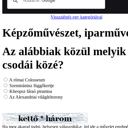
Visszalépés egy kategóriával
Képzőművészet, iparművés
Az alábbiak közül melyik 
csodái közé?
A római Colosseum
Szemirámisz függőkertje
Kheopsz fáraó piramisa
Az Alexandriai világítótorony
Ha meg akarod tudni, helyesen válaszoltál-e, írd ide a művelet ered