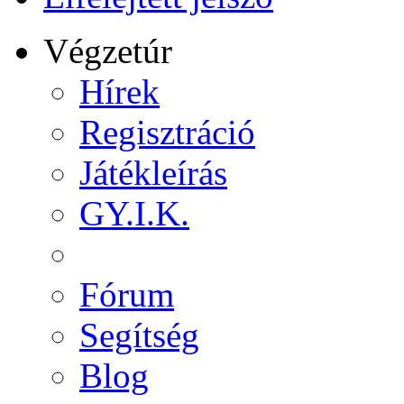
Végzetúr
Hírek
Regisztráció
Játékleírás
GY.I.K.
Fórum
Segítség
Blog