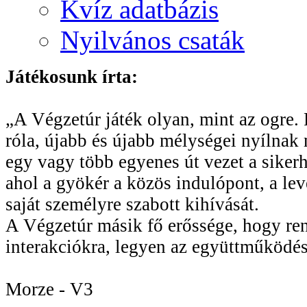
Kvíz adatbázis
Nyilvános csaták
Játékosunk írta:
„A Végzetúr játék olyan, mint az ogre. R
róla, újabb és újabb mélységei nyílnak 
egy vagy több egyenes út vezet a sikerhe
ahol a gyökér a közös indulópont, a le
saját személyre szabott kihívását.
A Végzetúr másik fő erőssége, hogy rend
interakciókra, legyen az együttműködés
Morze - V3