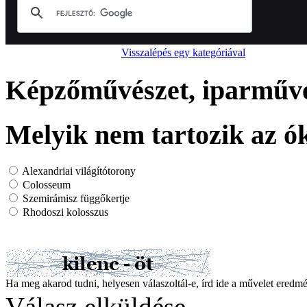
Visszalépés egy kategóriával
Képzőművészet, iparművés
Melyik nem tartozik az ók
Alexandriai világítótorony
Colosseum
Szemirámisz függőkertje
Rhodoszi kolosszus
Ha meg akarod tudni, helyesen válaszoltál-e, írd ide a művelet ered
Válasz elküldése