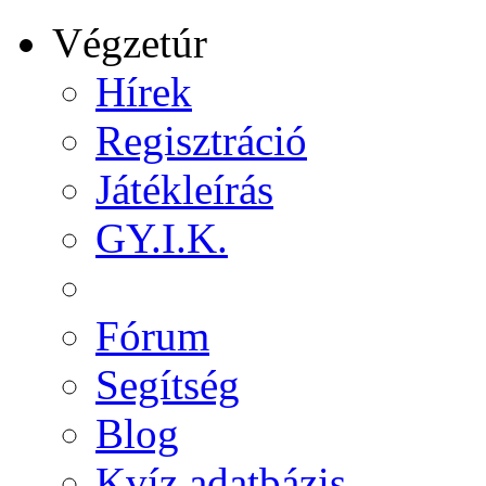
Végzetúr
Hírek
Regisztráció
Játékleírás
GY.I.K.
Fórum
Segítség
Blog
Kvíz adatbázis