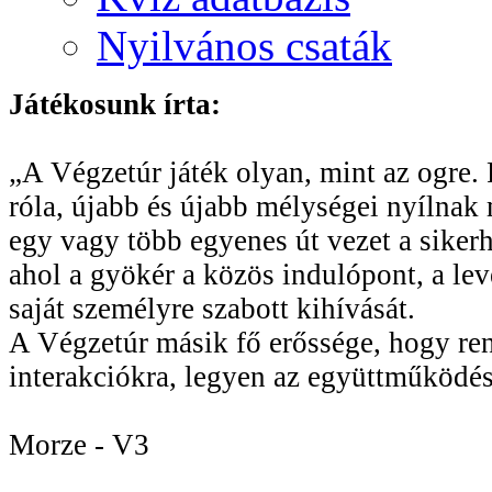
Nyilvános csaták
Játékosunk írta:
„A Végzetúr játék olyan, mint az ogre. R
róla, újabb és újabb mélységei nyílnak 
egy vagy több egyenes út vezet a sikerhe
ahol a gyökér a közös indulópont, a le
saját személyre szabott kihívását.
A Végzetúr másik fő erőssége, hogy rend
interakciókra, legyen az együttműködés
Morze - V3