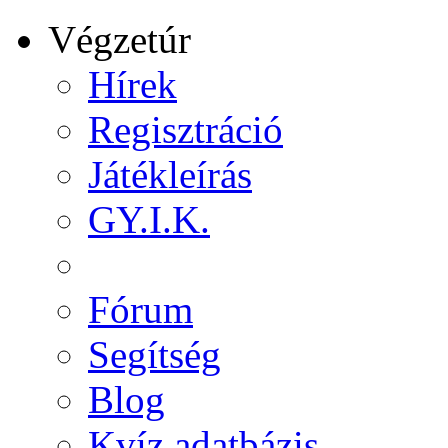
Végzetúr
Hírek
Regisztráció
Játékleírás
GY.I.K.
Fórum
Segítség
Blog
Kvíz adatbázis