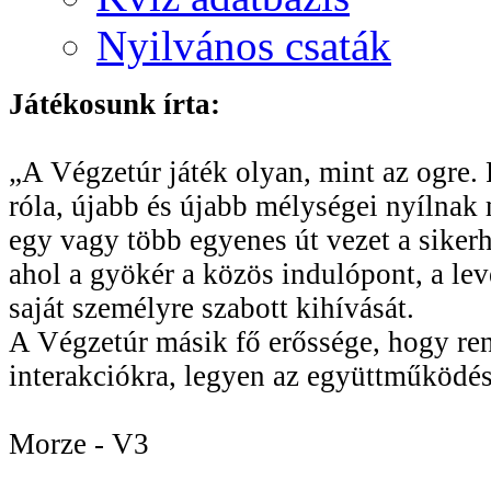
Nyilvános csaták
Játékosunk írta:
„A Végzetúr játék olyan, mint az ogre. R
róla, újabb és újabb mélységei nyílnak 
egy vagy több egyenes út vezet a sikerhe
ahol a gyökér a közös indulópont, a le
saját személyre szabott kihívását.
A Végzetúr másik fő erőssége, hogy rend
interakciókra, legyen az együttműködés
Morze - V3