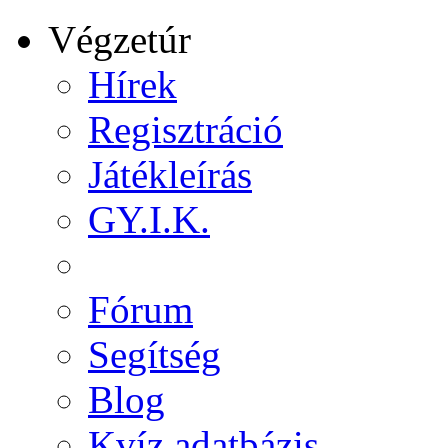
Végzetúr
Hírek
Regisztráció
Játékleírás
GY.I.K.
Fórum
Segítség
Blog
Kvíz adatbázis