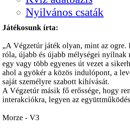
Nyilvános csaták
Játékosunk írta:
„A Végzetúr játék olyan, mint az ogre. R
róla, újabb és újabb mélységei nyílnak 
egy vagy több egyenes út vezet a sikerhe
ahol a gyökér a közös indulópont, a le
saját személyre szabott kihívását.
A Végzetúr másik fő erőssége, hogy rend
interakciókra, legyen az együttműködés
Morze - V3