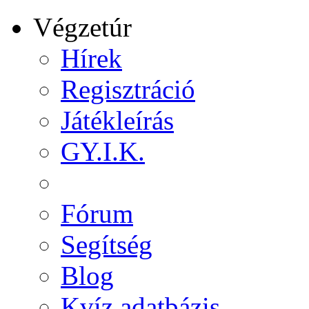
Végzetúr
Hírek
Regisztráció
Játékleírás
GY.I.K.
Fórum
Segítség
Blog
Kvíz adatbázis