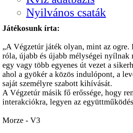
Nyilvános csaták
Játékosunk írta:
„A Végzetúr játék olyan, mint az ogre. R
róla, újabb és újabb mélységei nyílnak 
egy vagy több egyenes út vezet a sikerhe
ahol a gyökér a közös indulópont, a le
saját személyre szabott kihívását.
A Végzetúr másik fő erőssége, hogy rend
interakciókra, legyen az együttműködés
Morze - V3