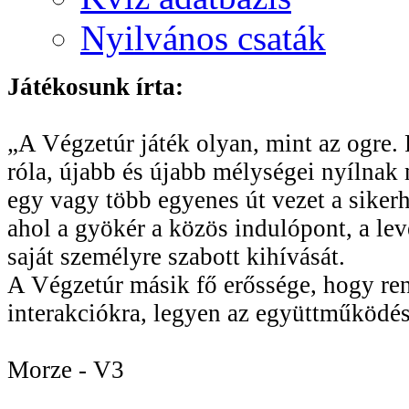
Nyilvános csaták
Játékosunk írta:
„A Végzetúr játék olyan, mint az ogre. R
róla, újabb és újabb mélységei nyílnak 
egy vagy több egyenes út vezet a sikerhe
ahol a gyökér a közös indulópont, a le
saját személyre szabott kihívását.
A Végzetúr másik fő erőssége, hogy rend
interakciókra, legyen az együttműködés
Morze - V3