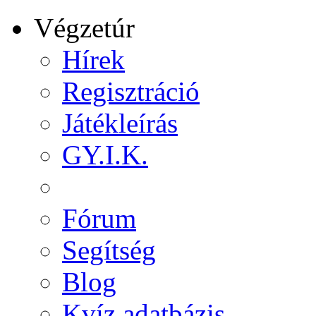
Végzetúr
Hírek
Regisztráció
Játékleírás
GY.I.K.
Fórum
Segítség
Blog
Kvíz adatbázis