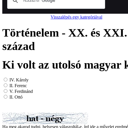
Visszalépés egy kategóriával
Történelem - XX. és XXI.
század
Ki volt az utolsó magyar 
IV. Károly
II. Ferenc
V. Ferdinánd
II. Ottó
Ha meg akarod tudni, helyesen válaszoltál-e, írd ide a művelet ered