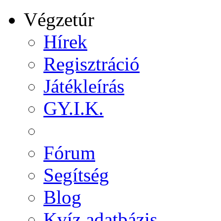
Végzetúr
Hírek
Regisztráció
Játékleírás
GY.I.K.
Fórum
Segítség
Blog
Kvíz adatbázis