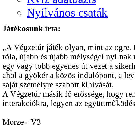
Nyilvános csaták
Játékosunk írta:
„A Végzetúr játék olyan, mint az ogre. R
róla, újabb és újabb mélységei nyílnak 
egy vagy több egyenes út vezet a sikerhe
ahol a gyökér a közös indulópont, a le
saját személyre szabott kihívását.
A Végzetúr másik fő erőssége, hogy rend
interakciókra, legyen az együttműködés
Morze - V3