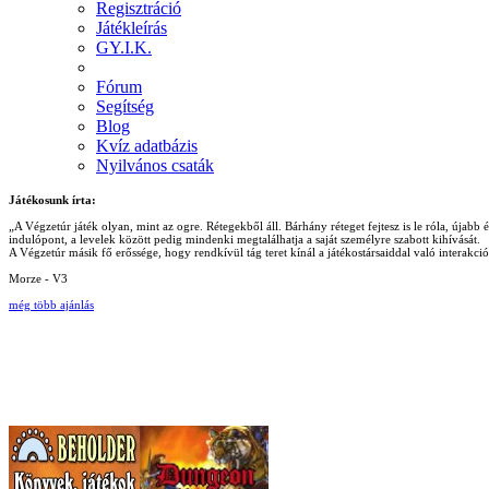
Regisztráció
Játékleírás
GY.I.K.
Fórum
Segítség
Blog
Kvíz adatbázis
Nyilvános csaták
Játékosunk írta:
„A Végzetúr játék olyan, mint az ogre. Rétegekből áll. Bárhány réteget fejtesz is le róla, újab
indulópont, a levelek között pedig mindenki megtalálhatja a saját személyre szabott kihívását.
A Végzetúr másik fő erőssége, hogy rendkívül tág teret kínál a játékostársaiddal való interakc
Morze - V3
még több ajánlás