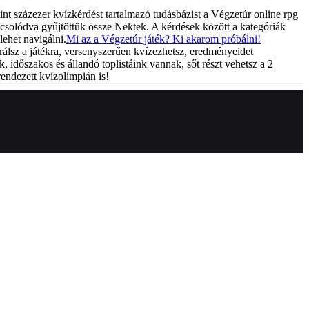
int százezer kvízkérdést tartalmazó tudásbázist a Végzetúr online rpg
csolódva gyűjtöttük össze Nektek. A kérdések között a kategóriák
lehet navigálni.
Mi az a Végzetúr játék? Ki akarom próbálni!
rálsz a játékra, versenyszerűen kvízezhetsz, eredményeidet
k, időszakos és állandó toplistáink vannak, sőt részt vehetsz a 2
endezett kvízolimpián is!