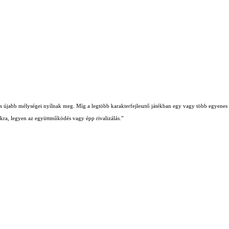
b és újabb mélységei nyílnak meg. Míg a legtöbb karakterfejlesztő játékban egy vagy több egyenes ú
iókra, legyen az együttműködés vagy épp rivalizálás.”