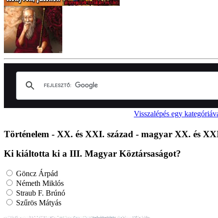
Visszalépés egy kategóriáv
Történelem - XX. és XXI. század - magyar XX. és XXI
Ki kiáltotta ki a III. Magyar Köztársaságot?
Göncz Árpád
Németh Miklós
Straub F. Brúnó
Szűrös Mátyás