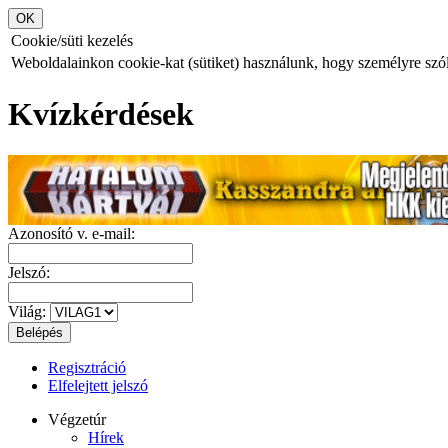
Cookie/süti kezelés
Weboldalainkon cookie-kat (sütiket) használunk, hogy személyre szóló
Kvízkérdések
Azonosító v. e-mail:
Jelszó:
Világ:
Regisztráció
Elfelejtett jelszó
Végzetúr
Hírek