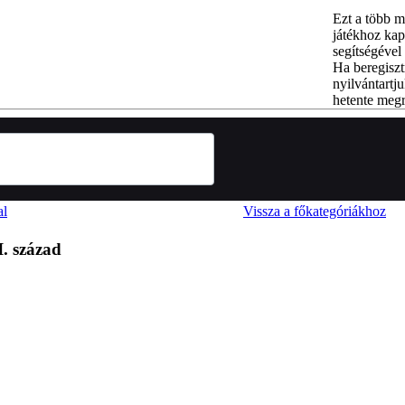
Ezt a több m
játékhoz kap
segítségével 
Ha beregiszt
nyilvántartju
hetente megr
al
Vissza a főkategóriákhoz
. század