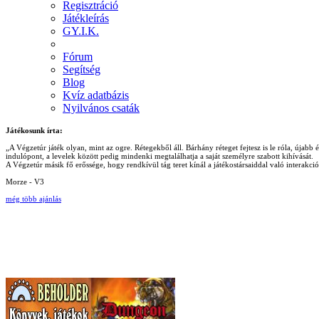
Regisztráció
Játékleírás
GY.I.K.
Fórum
Segítség
Blog
Kvíz adatbázis
Nyilvános csaták
Játékosunk írta:
„A Végzetúr játék olyan, mint az ogre. Rétegekből áll. Bárhány réteget fejtesz is le róla, újab
indulópont, a levelek között pedig mindenki megtalálhatja a saját személyre szabott kihívását.
A Végzetúr másik fő erőssége, hogy rendkívül tág teret kínál a játékostársaiddal való interakc
Morze - V3
még több ajánlás