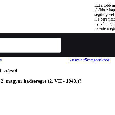
Ezt a több m
játékhoz kap
segítségével 
Ha beregiszt
nyilvántartju
hetente megr
al
Vissza a főkategóriákhoz
. század
 2. magyar hadseregre (2. VH - 1943.)?