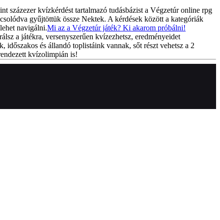
int százezer kvízkérdést tartalmazó tudásbázist a Végzetúr online rpg
csolódva gyűjtöttük össze Nektek. A kérdések között a kategóriák
lehet navigálni.
Mi az a Végzetúr játék? Ki akarom próbálni!
rálsz a játékra, versenyszerűen kvízezhetsz, eredményeidet
k, időszakos és állandó toplistáink vannak, sőt részt vehetsz a 2
endezett kvízolimpián is!