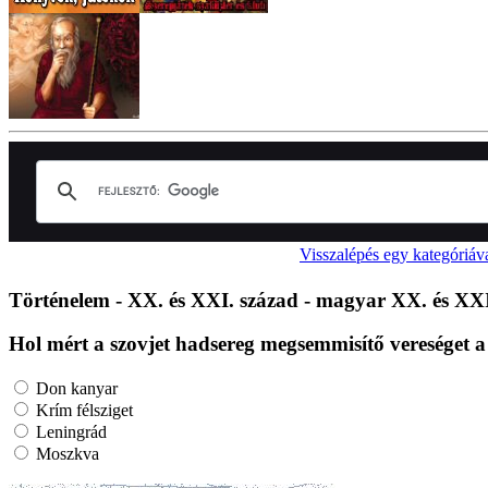
Visszalépés egy kategóriáv
Történelem - XX. és XXI. század - magyar XX. és XXI
Hol mért a szovjet hadsereg megsemmisítő vereséget a
Don kanyar
Krím félsziget
Leningrád
Moszkva