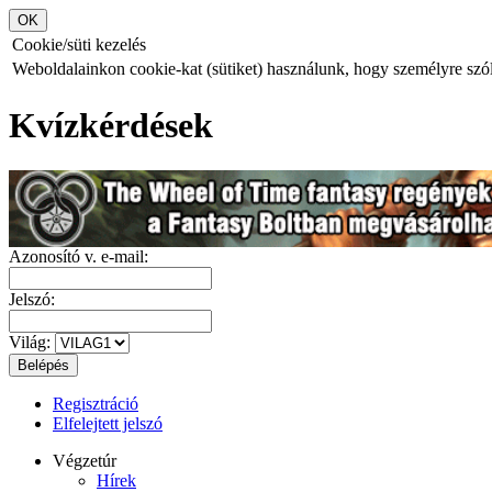
Cookie/süti kezelés
Weboldalainkon cookie-kat (sütiket) használunk, hogy személyre szóló
Kvízkérdések
Azonosító v. e-mail:
Jelszó:
Világ:
Regisztráció
Elfelejtett jelszó
Végzetúr
Hírek