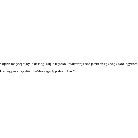
b és újabb mélységei nyílnak meg. Míg a legtöbb karakterfejlesztő játékban egy vagy több egyenes ú
iókra, legyen az együttműködés vagy épp rivalizálás.”