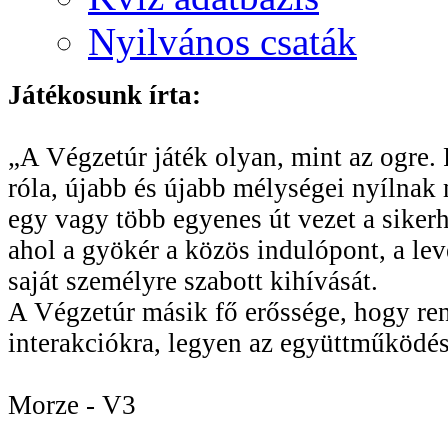
Nyilvános csaták
Játékosunk írta:
„A Végzetúr játék olyan, mint az ogre. R
róla, újabb és újabb mélységei nyílnak 
egy vagy több egyenes út vezet a sikerhe
ahol a gyökér a közös indulópont, a le
saját személyre szabott kihívását.
A Végzetúr másik fő erőssége, hogy rend
interakciókra, legyen az együttműködés
Morze - V3