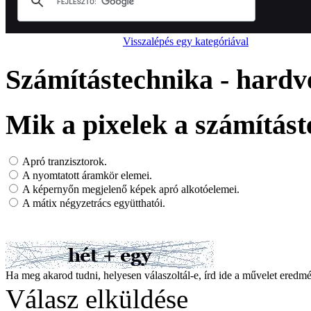
Visszalépés egy kategóriával
Számítástechnika - hardv
Mik a pixelek a számítás
Apró tranzisztorok.
A nyomtatott áramkör elemei.
A képernyőn megjelenő képek apró alkotóelemei.
A mátix négyzetrács együtthatói.
Ha meg akarod tudni, helyesen válaszoltál-e, írd ide a művelet ered
Válasz elküldése