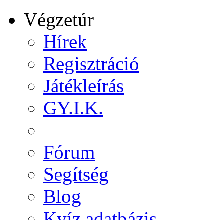
Végzetúr
Hírek
Regisztráció
Játékleírás
GY.I.K.
Fórum
Segítség
Blog
Kvíz adatbázis