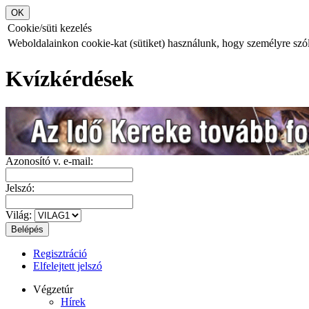
Cookie/süti kezelés
Weboldalainkon cookie-kat (sütiket) használunk, hogy személyre szóló
Kvízkérdések
Azonosító v. e-mail:
Jelszó:
Világ:
Regisztráció
Elfelejtett jelszó
Végzetúr
Hírek