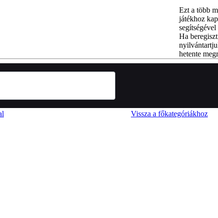
Ezt a több m
játékhoz kap
segítségével 
Ha beregiszt
nyilvántartju
hetente megr
al
Vissza a főkategóriákhoz