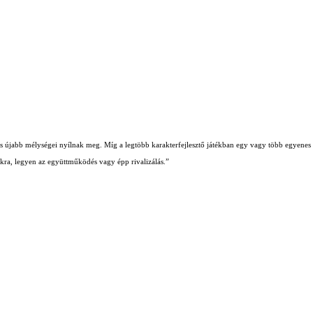
b és újabb mélységei nyílnak meg. Míg a legtöbb karakterfejlesztő játékban egy vagy több egyenes ú
iókra, legyen az együttműködés vagy épp rivalizálás.”