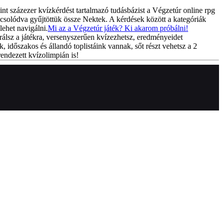
int százezer kvízkérdést tartalmazó tudásbázist a Végzetúr online rpg
csolódva gyűjtöttük össze Nektek. A kérdések között a kategóriák
lehet navigálni.
Mi az a Végzetúr játék? Ki akarom próbálni!
rálsz a játékra, versenyszerűen kvízezhetsz, eredményeidet
k, időszakos és állandó toplistáink vannak, sőt részt vehetsz a 2
endezett kvízolimpián is!