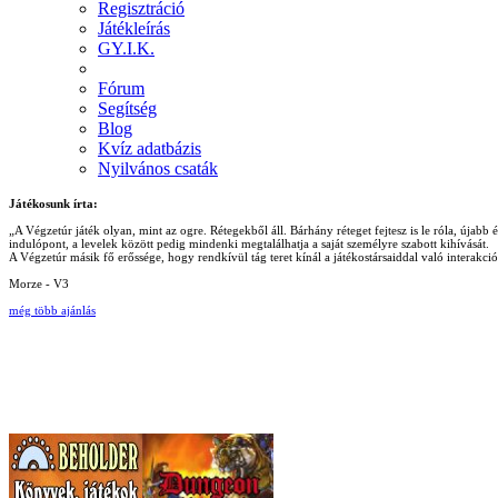
Regisztráció
Játékleírás
GY.I.K.
Fórum
Segítség
Blog
Kvíz adatbázis
Nyilvános csaták
Játékosunk írta:
„A Végzetúr játék olyan, mint az ogre. Rétegekből áll. Bárhány réteget fejtesz is le róla, újab
indulópont, a levelek között pedig mindenki megtalálhatja a saját személyre szabott kihívását.
A Végzetúr másik fő erőssége, hogy rendkívül tág teret kínál a játékostársaiddal való interakc
Morze - V3
még több ajánlás