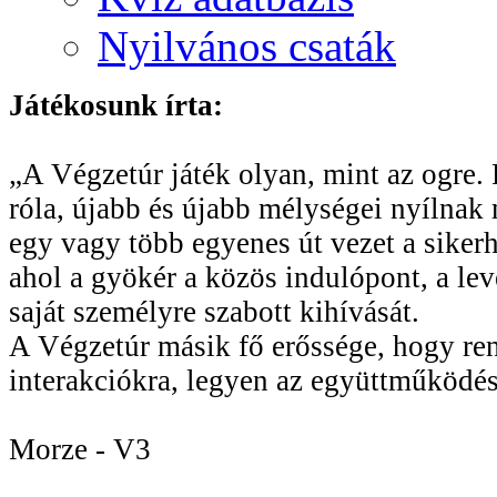
Nyilvános csaták
Játékosunk írta:
„A Végzetúr játék olyan, mint az ogre. R
róla, újabb és újabb mélységei nyílnak 
egy vagy több egyenes út vezet a sikerhe
ahol a gyökér a közös indulópont, a le
saját személyre szabott kihívását.
A Végzetúr másik fő erőssége, hogy rend
interakciókra, legyen az együttműködés
Morze - V3