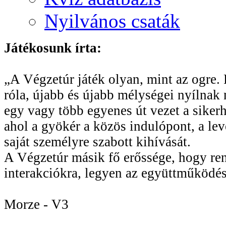
Nyilvános csaták
Játékosunk írta:
„A Végzetúr játék olyan, mint az ogre. R
róla, újabb és újabb mélységei nyílnak 
egy vagy több egyenes út vezet a sikerhe
ahol a gyökér a közös indulópont, a le
saját személyre szabott kihívását.
A Végzetúr másik fő erőssége, hogy rend
interakciókra, legyen az együttműködés
Morze - V3