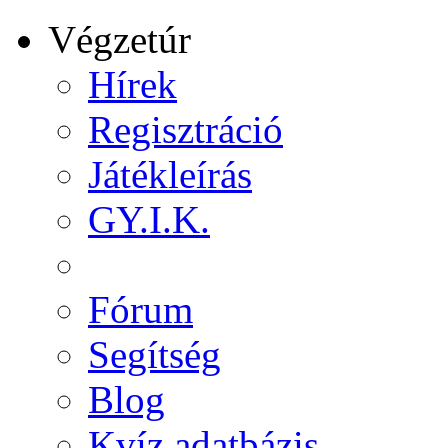
Végzetúr
Hírek
Regisztráció
Játékleírás
GY.I.K.
Fórum
Segítség
Blog
Kvíz adatbázis