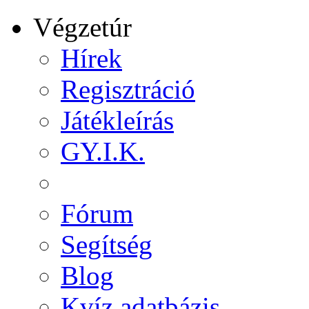
Végzetúr
Hírek
Regisztráció
Játékleírás
GY.I.K.
Fórum
Segítség
Blog
Kvíz adatbázis