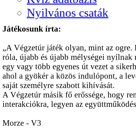
Nyilvános csaták
Játékosunk írta:
„A Végzetúr játék olyan, mint az ogre. R
róla, újabb és újabb mélységei nyílnak 
egy vagy több egyenes út vezet a sikerhe
ahol a gyökér a közös indulópont, a le
saját személyre szabott kihívását.
A Végzetúr másik fő erőssége, hogy rend
interakciókra, legyen az együttműködés
Morze - V3