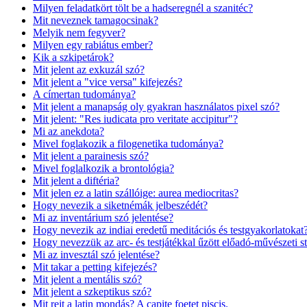
Milyen feladatkört tölt be a hadseregnél a szanitéc?
Mit neveznek tamagocsinak?
Melyik nem fegyver?
Milyen egy rabiátus ember?
Kik a szkipetárok?
Mit jelent az exkuzál szó?
Mit jelent a "vice versa" kifejezés?
A címertan tudománya?
Mit jelent a manapság oly gyakran használatos pixel szó?
Mit jelent: "Res iudicata pro veritate accipitur"?
Mi az anekdota?
Mivel foglakozik a filogenetika tudománya?
Mit jelent a parainesis szó?
Mivel foglalkozik a brontológia?
Mit jelent a diftéria?
Mit jelen ez a latin szállóige: aurea mediocritas?
Hogy nevezik a siketnémák jelbeszédét?
Mi az inventárium szó jelentése?
Hogy nevezik az indiai eredetű meditációs és testgyakorlatokat
Hogy nevezzük az arc- és testjátékkal űzött előadó-művészeti st
Mi az invesztál szó jelentése?
Mit takar a petting kifejezés?
Mit jelent a mentális szó?
Mit jelent a szkeptikus szó?
Mit rejt a latin mondás? A capite foetet piscis.