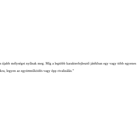
b és újabb mélységei nyílnak meg. Míg a legtöbb karakterfejlesztő játékban egy vagy több egyenes ú
iókra, legyen az együttműködés vagy épp rivalizálás.”