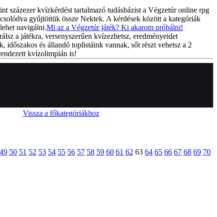
int százezer kvízkérdést tartalmazó tudásbázist a Végzetúr online rpg
csolódva gyűjtöttük össze Nektek. A kérdések között a kategóriák
lehet navigálni.
Mi az a Végzetúr játék? Ki akarom próbálni!
rálsz a játékra, versenyszerűen kvízezhetsz, eredményeidet
k, időszakos és állandó toplistáink vannak, sőt részt vehetsz a 2
endezett kvízolimpián is!
Vissza a főkategóriákhoz
49
50
51
52
53
54
55
56
57
58
59
60
61
62
63
64
65
66
67
68
69
70