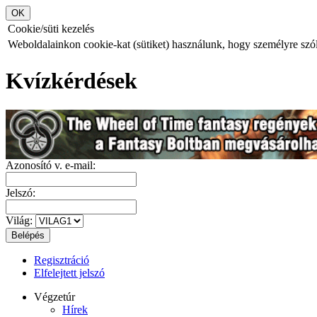
Cookie/süti kezelés
Weboldalainkon cookie-kat (sütiket) használunk, hogy személyre szóló
Kvízkérdések
Azonosító v. e-mail:
Jelszó:
Világ:
Regisztráció
Elfelejtett jelszó
Végzetúr
Hírek