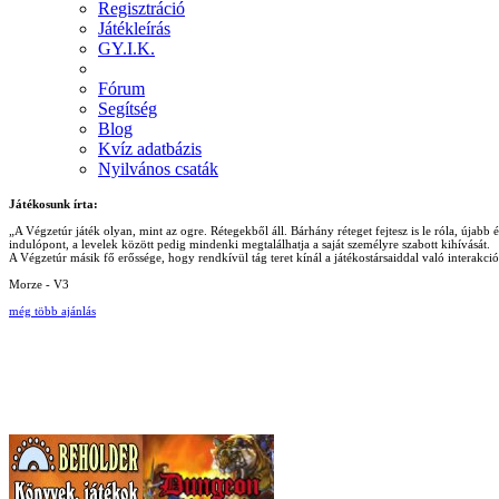
Regisztráció
Játékleírás
GY.I.K.
Fórum
Segítség
Blog
Kvíz adatbázis
Nyilvános csaták
Játékosunk írta:
„A Végzetúr játék olyan, mint az ogre. Rétegekből áll. Bárhány réteget fejtesz is le róla, újab
indulópont, a levelek között pedig mindenki megtalálhatja a saját személyre szabott kihívását.
A Végzetúr másik fő erőssége, hogy rendkívül tág teret kínál a játékostársaiddal való interakc
Morze - V3
még több ajánlás