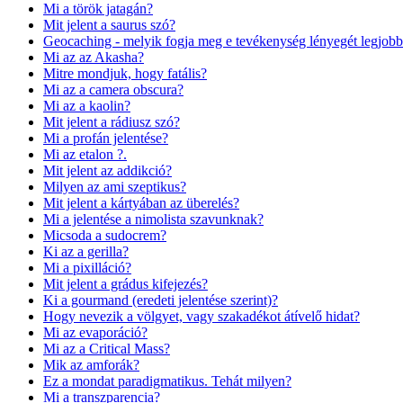
Mi a török jatagán?
Mit jelent a saurus szó?
Geocaching - melyik fogja meg e tevékenység lényegét legjobb
Mi az az Akasha?
Mitre mondjuk, hogy fatális?
Mi az a camera obscura?
Mi az a kaolin?
Mit jelent a rádiusz szó?
Mi a profán jelentése?
Mi az etalon ?.
Mit jelent az addikció?
Milyen az ami szeptikus?
Mit jelent a kártyában az überelés?
Mi a jelentése a nimolista szavunknak?
Micsoda a sudocrem?
Ki az a gerilla?
Mi a pixilláció?
Mit jelent a grádus kifejezés?
Ki a gourmand (eredeti jelentése szerint)?
Hogy nevezik a völgyet, vagy szakadékot átívelő hidat?
Mi az evaporáció?
Mi az a Critical Mass?
Mik az amforák?
Ez a mondat paradigmatikus. Tehát milyen?
Mi a transzparencia?