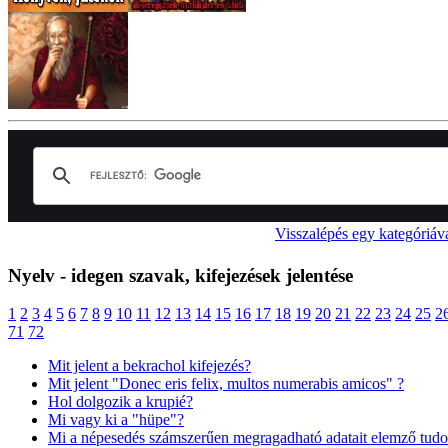
Visszalépés egy kategóriáv
Nyelv - idegen szavak, kifejezések jelentése
1
2
3
4
5
6
7
8
9
10
11
12
13
14
15
16
17
18
19
20
21
22
23
24
25
2
71
72
Mit jelent a bekrachol kifejezés?
Mit jelent "Donec eris felix, multos numerabis amicos" ?
Hol dolgozik a krupié?
Mi vagy ki a "hüpe"?
Mi a népesedés számszerűen megragadható adatait elemző tu