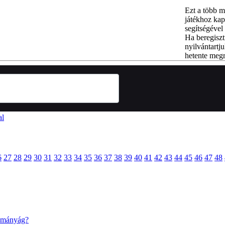
Ezt a több m
játékhoz kap
segítségével 
Ha beregiszt
nyilvántartju
hetente megr
al
6
27
28
29
30
31
32
33
34
35
36
37
38
39
40
41
42
43
44
45
46
47
48
dományág?