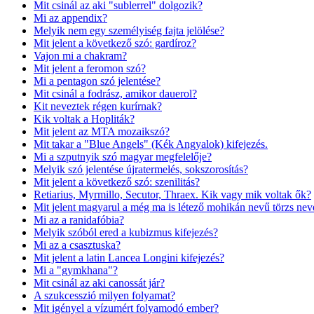
Mit csinál az aki "sublerrel" dolgozik?
Mi az appendix?
Melyik nem egy személyiség fajta jelölése?
Mit jelent a következő szó: gardíroz?
Vajon mi a chakram?
Mit jelent a feromon szó?
Mi a pentagon szó jelentése?
Mit csinál a fodrász, amikor dauerol?
Kit neveztek régen kurírnak?
Kik voltak a Hopliták?
Mit jelent az MTA mozaikszó?
Mit takar a "Blue Angels" (Kék Angyalok) kifejezés.
Mi a szputnyik szó magyar megfelelője?
Melyik szó jelentése újratermelés, sokszorosítás?
Mit jelent a következő szó: szenilitás?
Retiarius, Myrmillo, Secutor, Thraex. Kik vagy mik voltak ők?
Mit jelent magyarul a még ma is létező mohikán nevű törzs nev
Mi az a ranidafóbia?
Melyik szóból ered a kubizmus kifejezés?
Mi az a csasztuska?
Mit jelent a latin Lancea Longini kifejezés?
Mi a "gymkhana"?
Mit csinál az aki canossát jár?
A szukcesszió milyen folyamat?
Mit igényel a vízumért folyamodó ember?