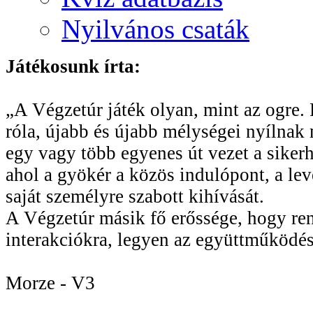
Nyilvános csaták
Játékosunk írta:
„A Végzetúr játék olyan, mint az ogre. R
róla, újabb és újabb mélységei nyílnak 
egy vagy több egyenes út vezet a sikerhe
ahol a gyökér a közös indulópont, a le
saját személyre szabott kihívását.
A Végzetúr másik fő erőssége, hogy rend
interakciókra, legyen az együttműködés
Morze - V3