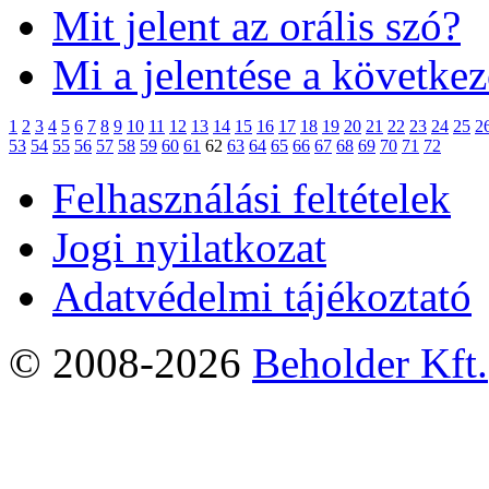
Mit jelent az orális szó?
Mi a jelentése a követke
1
2
3
4
5
6
7
8
9
10
11
12
13
14
15
16
17
18
19
20
21
22
23
24
25
2
53
54
55
56
57
58
59
60
61
62
63
64
65
66
67
68
69
70
71
72
Felhasználási feltételek
Jogi nyilatkozat
Adatvédelmi tájékoztató
© 2008-2026
Beholder Kft.