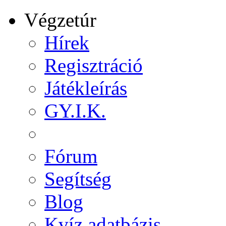
Végzetúr
Hírek
Regisztráció
Játékleírás
GY.I.K.
Fórum
Segítség
Blog
Kvíz adatbázis