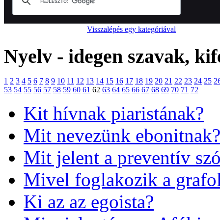
Visszalépés egy kategóriával
Nyelv - idegen szavak, kif
1
2
3
4
5
6
7
8
9
10
11
12
13
14
15
16
17
18
19
20
21
22
23
24
25
2
53
54
55
56
57
58
59
60
61
62
63
64
65
66
67
68
69
70
71
72
Kit hívnak piaristának?
Mit nevezünk ebonitnak
Mit jelent a preventív sz
Mivel foglakozik a grafo
Ki az az egoista?