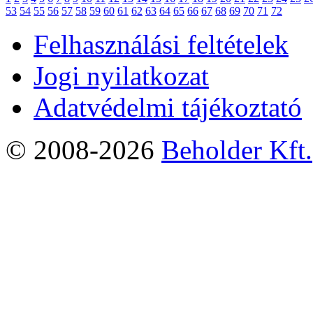
53
54
55
56
57
58
59
60
61
62
63
64
65
66
67
68
69
70
71
72
Felhasználási feltételek
Jogi nyilatkozat
Adatvédelmi tájékoztató
© 2008-2026
Beholder Kft.