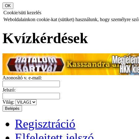
Cookie/süti kezelés
Weboldalainkon cookie-kat (sütiket) használunk, hogy személyre szóló
Kvízkérdések
Azonosító v. e-mail:
Jelszó:
Világ:
Regisztráció
Elfelejtett jelszó