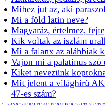
Mihez jut az, aki paraszo
Mi a föld latin neve?
Magyaráz, értelmez, fejte
Kik voltak az iszlám ural
Mi a falanx az alábbiak 
Vajon mi a palatinus szó 
Kiket nevezünk koptokn
Mit jelent a világhírű A
47-es szám?
1
2
3
4
5
6
7
8
9
10
11
12
13
14
15
16
17
18
19
20
21
22
23
24
25
2