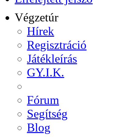
Végzetúr
Hírek
Regisztráció
Játékleírás
GY.I.K.
Fórum
Segítség
Blog