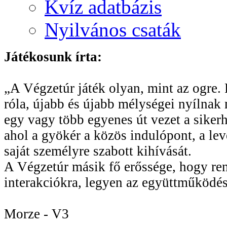
Kvíz adatbázis
Nyilvános csaták
Játékosunk írta:
„A Végzetúr játék olyan, mint az ogre. R
róla, újabb és újabb mélységei nyílnak 
egy vagy több egyenes út vezet a sikerhe
ahol a gyökér a közös indulópont, a le
saját személyre szabott kihívását.
A Végzetúr másik fő erőssége, hogy rend
interakciókra, legyen az együttműködés
Morze - V3