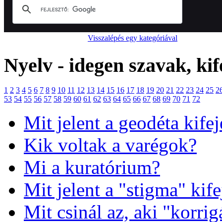
Visszalépés egy kategóriával
Nyelv - idegen szavak, kif
1
2
3
4
5
6
7
8
9
10
11
12
13
14
15
16
17
18
19
20
21
22
23
24
25
2
53
54
55
56
57
58
59
60
61
62
63
64
65
66
67
68
69
70
71
72
Mit jelent a geodéta kife
Kik voltak a varégok?
Mi a kuratórium?
Mit jelent a "stigma" kife
Mit csinál az, aki "korrig