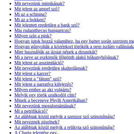
Mit nevezünk mimikának?
Mit jelent az amorf szó?
Mi az a schisma?
Mi az a bokken?
Mit jelentett eredetileg a bank szó?
Mia rudapithecus hungaricus?
Milyen szín a pink?
Hogyan jutok hozzá valamihez, ha egy barter során szerzem m
Hogyan gúnyolták a középkori törökök a nem iszlám vallásúak
Mire használják az ázsiai népek a dzsunkát?
Mi a neve az eszkimók félgömb alakú hókunyhójának?
Mit jelent az asszimiláció?
Mit nevezünk eredetileg skalpolásnak?
Mit jelent a karcer?
Mit jelent a "fátum" szó?
Mit jelent a narratíva kifejezés?
Milyen ember az aki vulgáris?
Melyik egy török uralkodói cím?
Minek a beceneve Phylli Amerikában?
Mit nevezünk megalomániának?
Mi a petrifikáció?
Az alábbiak közül melyik a szenzor szó szinonímája?
Mit neveznek pixelnek?
Az alábbiak közül melyik a relikvia szó szinonímája?
A Charta jelentése egy..