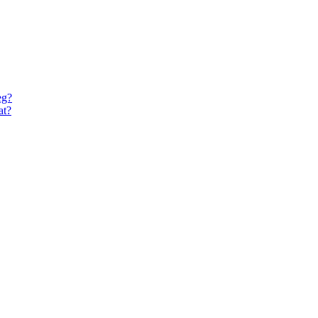
eg?
at?