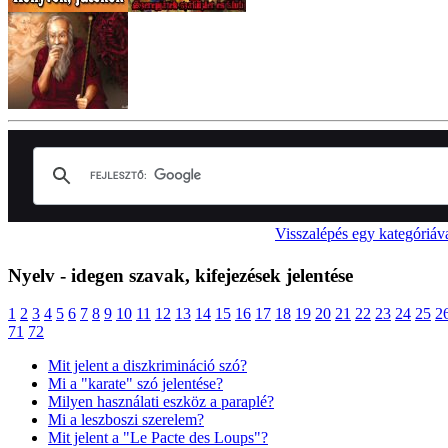
Visszalépés egy kategóriáv
Nyelv - idegen szavak, kifejezések jelentése
1
2
3
4
5
6
7
8
9
10
11
12
13
14
15
16
17
18
19
20
21
22
23
24
25
2
71
72
Mit jelent a diszkrimináció szó?
Mi a "karate" szó jelentése?
Milyen használati eszköz a paraplé?
Mi a leszboszi szerelem?
Mit jelent a "Le Pacte des Loups"?