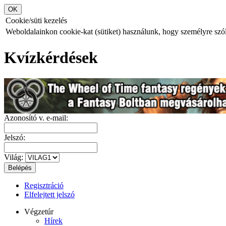
Cookie/süti kezelés
Weboldalainkon cookie-kat (sütiket) használunk, hogy személyre szóló
Kvízkérdések
Azonosító v. e-mail:
Jelszó:
Világ:
Regisztráció
Elfelejtett jelszó
Végzetúr
Hírek