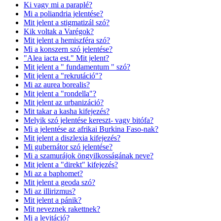
Ki vagy mi a paraplé?
Mi a poliandria jelentése?
Mit jelent a stigmatizál szó?
Kik voltak a Varégok?
Mit jelent a hemiszféra szó?
Mi a konszern szó jelentése?
"Alea iacta est." Mit jelent?
Mit jelent a " fundamentum " szó?
Mit jelent a "rekrutáció"?
Mi az aurea borealis?
Mit jelent a "rondella"?
Mit jelent az urbanizáció?
Mit takar a kasha kifejezés?
Melyik szó jelentése kereszt- vagy bitófa?
Mi a jelentése az afrikai Burkina Faso-nak?
Mit jelent a diszlexia kifejezés?
Mi gubernátor szó jelentése?
Mi a szamurájok öngyilkosságának neve?
Mit jelent a "direkt" kifejezés?
Mi az a baphomet?
Mit jelent a geoda szó?
Mi az illirizmus?
Mit jelent a pánik?
Mit neveznek rakettnek?
Mi a levitáció?