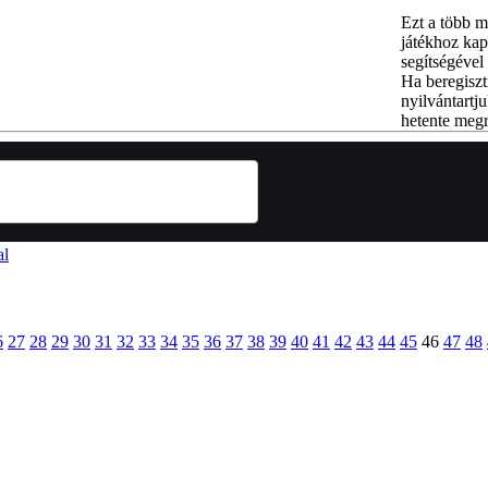
Ezt a több m
játékhoz kap
segítségével 
Ha beregiszt
nyilvántartju
hetente megr
al
6
27
28
29
30
31
32
33
34
35
36
37
38
39
40
41
42
43
44
45
46
47
48