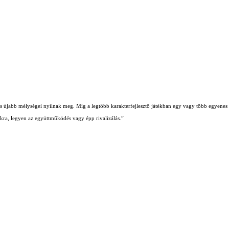
b és újabb mélységei nyílnak meg. Míg a legtöbb karakterfejlesztő játékban egy vagy több egyenes ú
iókra, legyen az együttműködés vagy épp rivalizálás.”