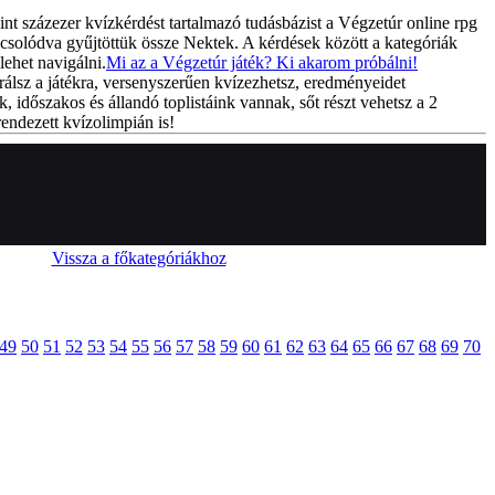
int százezer kvízkérdést tartalmazó tudásbázist a Végzetúr online rpg
csolódva gyűjtöttük össze Nektek. A kérdések között a kategóriák
lehet navigálni.
Mi az a Végzetúr játék? Ki akarom próbálni!
rálsz a játékra, versenyszerűen kvízezhetsz, eredményeidet
k, időszakos és állandó toplistáink vannak, sőt részt vehetsz a 2
endezett kvízolimpián is!
Vissza a főkategóriákhoz
49
50
51
52
53
54
55
56
57
58
59
60
61
62
63
64
65
66
67
68
69
70