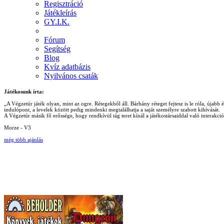
Regisztráció
Játékleírás
GY.I.K.
Fórum
Segítség
Blog
Kvíz adatbázis
Nyilvános csaták
Játékosunk írta:
„A Végzetúr játék olyan, mint az ogre. Rétegekből áll. Bárhány réteget fejtesz is le róla, újab
indulópont, a levelek között pedig mindenki megtalálhatja a saját személyre szabott kihívását.
A Végzetúr másik fő erőssége, hogy rendkívül tág teret kínál a játékostársaiddal való interakc
Morze - V3
még több ajánlás