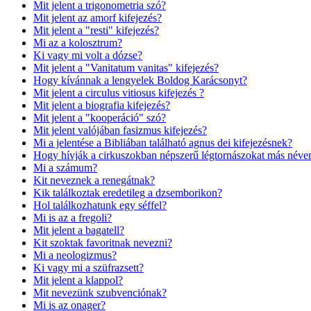
Mit jelent a trigonometria szó?
Mit jelent az amorf kifejezés?
Mit jelent a "resti" kifejezés?
Mi az a kolosztrum?
Ki vagy mi volt a dózse?
Mit jelent a "Vanitatum vanitas" kifejezés?
Hogy kívánnak a lengyelek Boldog Karácsonyt?
Mit jelent a circulus vitiosus kifejezés ?
Mit jelent a biografia kifejezés?
Mit jelent a "kooperáció" szó?
Mit jelent valójában fasizmus kifejezés?
Mi a jelentése a Bibliában található agnus dei kifejezésnek?
Hogy hívják a cirkuszokban népszerű légtornászokat más néve
Mi a számum?
Kit neveznek a renegátnak?
Kik találkoztak eredetileg a dzsemborikon?
Hol találkozhatunk egy séffel?
Mi is az a fregoli?
Mit jelent a bagatell?
Kit szoktak favoritnak nevezni?
Mi a neologizmus?
Ki vagy mi a szüfrazsett?
Mit jelent a klappol?
Mit nevezünk szubvenciónak?
Mi is az onager?