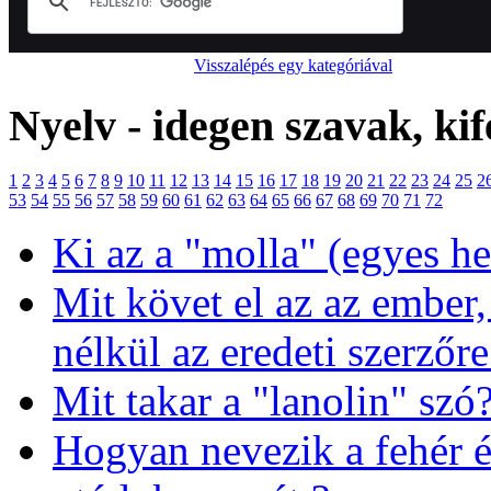
Visszalépés egy kategóriával
Nyelv - idegen szavak, kif
1
2
3
4
5
6
7
8
9
10
11
12
13
14
15
16
17
18
19
20
21
22
23
24
25
2
53
54
55
56
57
58
59
60
61
62
63
64
65
66
67
68
69
70
71
72
Ki az a "molla" (egyes h
Mit követ el az az ember
nélkül az eredeti szerzőre
Mit takar a "lanolin" szó
Hogyan nevezik a fehér é