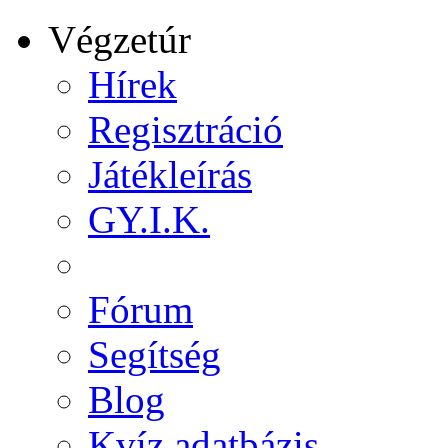
Végzetúr
Hírek
Regisztráció
Játékleírás
GY.I.K.
Fórum
Segítség
Blog
Kvíz adatbázis