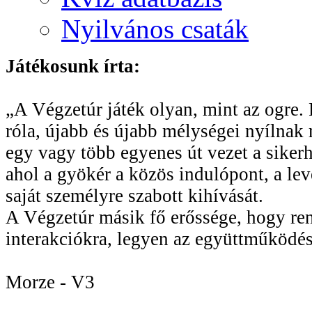
Nyilvános csaták
Játékosunk írta:
„A Végzetúr játék olyan, mint az ogre. R
róla, újabb és újabb mélységei nyílnak 
egy vagy több egyenes út vezet a sikerhe
ahol a gyökér a közös indulópont, a le
saját személyre szabott kihívását.
A Végzetúr másik fő erőssége, hogy rend
interakciókra, legyen az együttműködés
Morze - V3