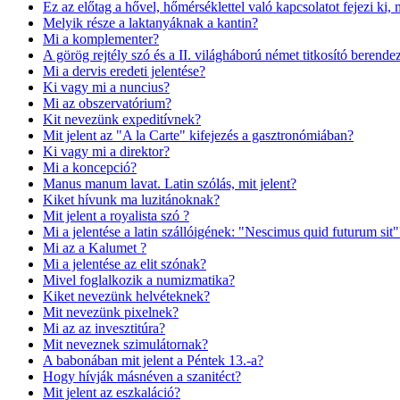
Ez az előtag a hővel, hőmérséklettel való kapcsolatot fejezi ki,
Melyik része a laktanyáknak a kantin?
Mi a komplementer?
A görög rejtély szó és a II. világháború német titkosító berende
Mi a dervis eredeti jelentése?
Ki vagy mi a nuncius?
Mi az obszervatórium?
Kit nevezünk expeditívnek?
Mit jelent az "A la Carte" kifejezés a gasztronómiában?
Ki vagy mi a direktor?
Mi a koncepció?
Manus manum lavat. Latin szólás, mit jelent?
Kiket hívunk ma luzitánoknak?
Mit jelent a royalista szó ?
Mi a jelentése a latin szállóigének: "Nescimus quid futurum sit"
Mi az a Kalumet ?
Mi a jelentése az elit szónak?
Mivel foglalkozik a numizmatika?
Kiket nevezünk helvéteknek?
Mit nevezünk pixelnek?
Mi az az invesztitúra?
Mit neveznek szimulátornak?
A babonában mit jelent a Péntek 13.-a?
Hogy hívják másnéven a szanitéct?
Mit jelent az eszkaláció?