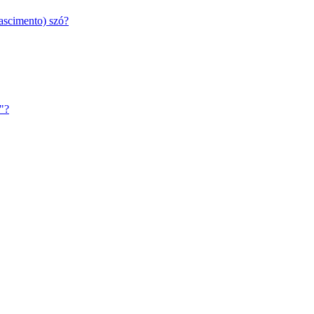
nascimento) szó?
n"?