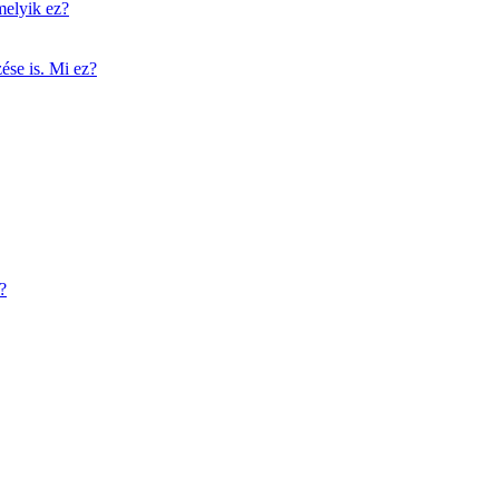
 melyik ez?
zése is. Mi ez?
?