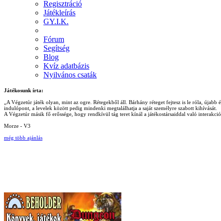
Regisztráció
Játékleírás
GY.I.K.
Fórum
Segítség
Blog
Kvíz adatbázis
Nyilvános csaták
Játékosunk írta:
„A Végzetúr játék olyan, mint az ogre. Rétegekből áll. Bárhány réteget fejtesz is le róla, újab
indulópont, a levelek között pedig mindenki megtalálhatja a saját személyre szabott kihívását.
A Végzetúr másik fő erőssége, hogy rendkívül tág teret kínál a játékostársaiddal való interakc
Morze - V3
még több ajánlás