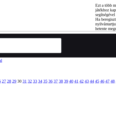
Ezt a több m
játékhoz kap
segítségével 
Ha beregiszt
nyilvántartju
hetente megr
al
6
27
28
29
30
31
32
33
34
35
36
37
38
39
40
41
42
43
44
45
46
47
48