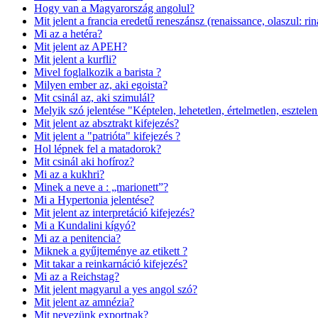
Hogy van a Magyarország angolul?
Mit jelent a francia eredetű reneszánsz (renaissance, olaszul: ri
Mi az a hetéra?
Mit jelent az APEH?
Mit jelent a kurfli?
Mivel foglalkozik a barista ?
Milyen ember az, aki egoista?
Mit csinál az, aki szimulál?
Melyik szó jelentése "Képtelen, lehetetlen, értelmetlen, esztele
Mit jelent az absztrakt kifejezés?
Mit jelent a "patrióta" kifejezés ?
Hol lépnek fel a matadorok?
Mit csinál aki hofíroz?
Mi az a kukhri?
Minek a neve a : „marionett”?
Mi a Hypertonia jelentése?
Mit jelent az interpretáció kifejezés?
Mi a Kundalini kígyó?
Mi az a penitencia?
Miknek a gyűjteménye az etikett ?
Mit takar a reinkarnáció kifejezés?
Mi az a Reichstag?
Mit jelent magyarul a yes angol szó?
Mit jelent az amnézia?
Mit nevezünk exportnak?