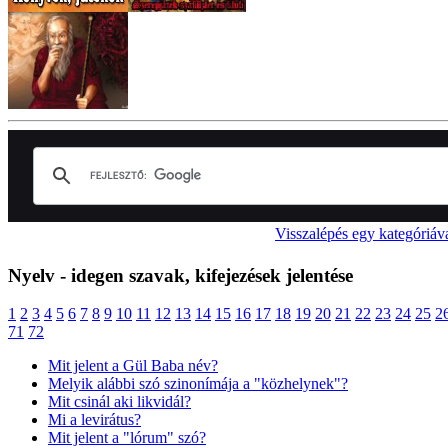
Visszalépés egy kategóriáv
Nyelv - idegen szavak, kifejezések jelentése
1
2
3
4
5
6
7
8
9
10
11
12
13
14
15
16
17
18
19
20
21
22
23
24
25
2
71
72
Mit jelent a Gül Baba név?
Melyik alábbi szó szinonímája a "közhelynek"?
Mit csinál aki likvidál?
Mi a levirátus?
Mit jelent a "lórum" szó?