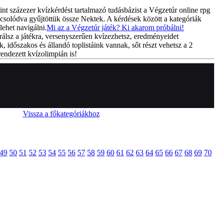
int százezer kvízkérdést tartalmazó tudásbázist a Végzetúr online rpg
csolódva gyűjtöttük össze Nektek. A kérdések között a kategóriák
lehet navigálni.
Mi az a Végzetúr játék? Ki akarom próbálni!
rálsz a játékra, versenyszerűen kvízezhetsz, eredményeidet
k, időszakos és állandó toplistáink vannak, sőt részt vehetsz a 2
endezett kvízolimpián is!
Vissza a főkategóriákhoz
49
50
51
52
53
54
55
56
57
58
59
60
61
62
63
64
65
66
67
68
69
70