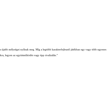
b és újabb mélységei nyílnak meg. Míg a legtöbb karakterfejlesztő játékban egy vagy több egyenes ú
iókra, legyen az együttműködés vagy épp rivalizálás.”