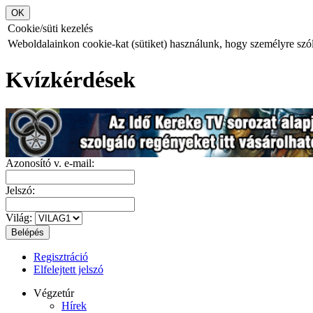
Cookie/süti kezelés
Weboldalainkon cookie-kat (sütiket) használunk, hogy személyre szóló
Kvízkérdések
Azonosító v. e-mail:
Jelszó:
Világ:
Regisztráció
Elfelejtett jelszó
Végzetúr
Hírek