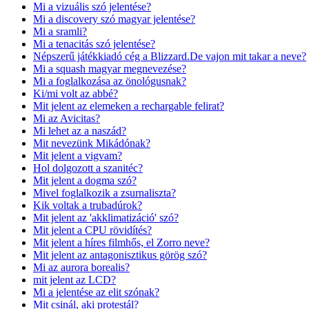
Mi a vizuális szó jelentése?
Mi a discovery szó magyar jelentése?
Mi a sramli?
Mi a tenacitás szó jelentése?
Népszerű játékkiadó cég a Blizzard.De vajon mit takar a neve?
Mi a squash magyar megnevezése?
Mi a foglalkozása az önológusnak?
Ki/mi volt az abbé?
Mit jelent az elemeken a rechargable felirat?
Mi az Avicitas?
Mi lehet az a naszád?
Mit nevezünk Mikádónak?
Mit jelent a vigvam?
Hol dolgozott a szanitéc?
Mit jelent a dogma szó?
Mivel foglalkozik a zsurnaliszta?
Kik voltak a trubadúrok?
Mit jelent az 'akklimatizáció' szó?
Mit jelent a CPU rövidítés?
Mit jelent a híres filmhős, el Zorro neve?
Mit jelent az antagonisztikus görög szó?
Mi az aurora borealis?
mit jelent az LCD?
Mi a jelentése az elit szónak?
Mit csinál, aki protestál?