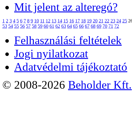
Mit jelent az alteregó?
1
2
3
4
5
6
7
8
9
10
11
12
13
14
15
16
17
18
19
20
21
22
23
24
25
2
53
54
55
56
57
58
59
60
61
62
63
64
65
66
67
68
69
70
71
72
Felhasználási feltételek
Jogi nyilatkozat
Adatvédelmi tájékoztató
© 2008-2026
Beholder Kft.