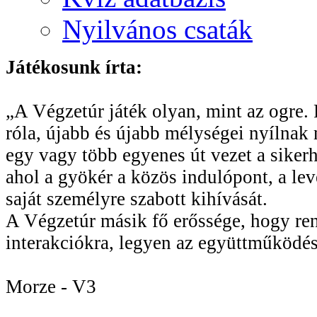
Nyilvános csaták
Játékosunk írta:
„A Végzetúr játék olyan, mint az ogre. R
róla, újabb és újabb mélységei nyílnak 
egy vagy több egyenes út vezet a sikerhe
ahol a gyökér a közös indulópont, a le
saját személyre szabott kihívását.
A Végzetúr másik fő erőssége, hogy rend
interakciókra, legyen az együttműködés
Morze - V3