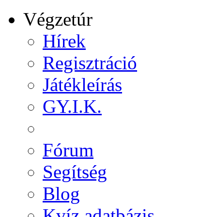
Végzetúr
Hírek
Regisztráció
Játékleírás
GY.I.K.
Fórum
Segítség
Blog
Kvíz adatbázis