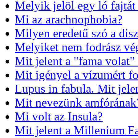
Melyik jelöl egy ló fajtát 
Mi az arachnophobia?
Milyen eredetű szó a dis
Melyiket nem fodrász vé
Mit jelent a "fama volat"
Mit igényel a vízumért 
Lupus in fabula. Mit jele
Mit nevezünk amfórának
Mi volt az Insula?
Mit jelent a Millenium F