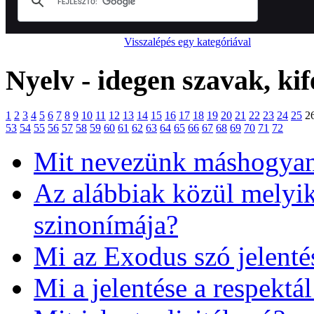
Visszalépés egy kategóriával
Nyelv - idegen szavak, kif
1
2
3
4
5
6
7
8
9
10
11
12
13
14
15
16
17
18
19
20
21
22
23
24
25
2
53
54
55
56
57
58
59
60
61
62
63
64
65
66
67
68
69
70
71
72
Mit nevezünk máshogyan
Az alábbiak közül melyi
szinonímája?
Mi az Exodus szó jelenté
Mi a jelentése a respektá