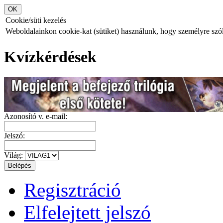
Cookie/süti kezelés
Weboldalainkon cookie-kat (sütiket) használunk, hogy személyre szóló
Kvízkérdések
Azonosító v. e-mail:
Jelszó:
Világ:
Regisztráció
Elfelejtett jelszó