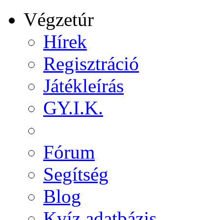
Végzetúr
Hírek
Regisztráció
Játékleírás
GY.I.K.
Fórum
Segítség
Blog
Kvíz adatbázis