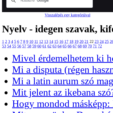
Visszalépés egy kategóriával
Nyelv - idegen szavak, kif
1
2
3
4
5
6
7
8
9
10
11
12
13
14
15
16
17
18
19
20
21
22
23
24
25
2
53
54
55
56
57
58
59
60
61
62
63
64
65
66
67
68
69
70
71
72
Mivel érdemelhetem ki h
Mi a disputa (régen haszn
Mi a latin aurum szó mag
Mit jelent az ikebana szó
Hogy mondod másképp: 