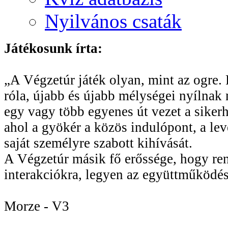
Nyilvános csaták
Játékosunk írta:
„A Végzetúr játék olyan, mint az ogre. R
róla, újabb és újabb mélységei nyílnak 
egy vagy több egyenes út vezet a sikerhe
ahol a gyökér a közös indulópont, a le
saját személyre szabott kihívását.
A Végzetúr másik fő erőssége, hogy rend
interakciókra, legyen az együttműködés
Morze - V3