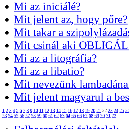
Mi az iniciálé?
Mit jelent az, hogy pőre?
Mit takar a szipolylázadá
Mit csinál aki OBLIGÁL
Mi az a litográfia?
Mi az a libatio?
Mit nevezünk lambadána
Mit jelent magyarul a bes
1
2
3
4
5
6
7
8
9
10
11
12
13
14
15
16
17
18
19
20
21
22
23
24
25
2
53
54
55
56
57
58
59
60
61
62
63
64
65
66
67
68
69
70
71
72