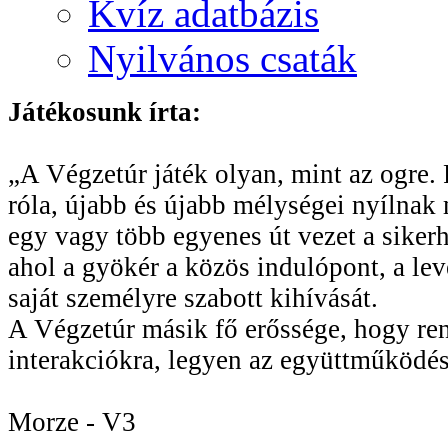
Kvíz adatbázis
Nyilvános csaták
Játékosunk írta:
„A Végzetúr játék olyan, mint az ogre. R
róla, újabb és újabb mélységei nyílnak 
egy vagy több egyenes út vezet a sikerhe
ahol a gyökér a közös indulópont, a le
saját személyre szabott kihívását.
A Végzetúr másik fő erőssége, hogy rend
interakciókra, legyen az együttműködés
Morze - V3