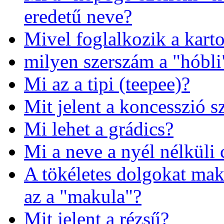
eredetű neve?
Mivel foglalkozik a karto
milyen szerszám a "hóbli
Mi az a tipi (teepee)?
Mit jelent a koncesszió s
Mi lehet a grádics?
Mi a neve a nyél nélküli
A tökéletes dolgokat ma
az a "makula"?
Mit jelent a rézsű?