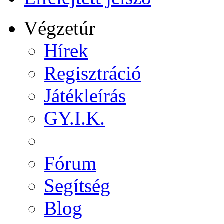
Végzetúr
Hírek
Regisztráció
Játékleírás
GY.I.K.
Fórum
Segítség
Blog