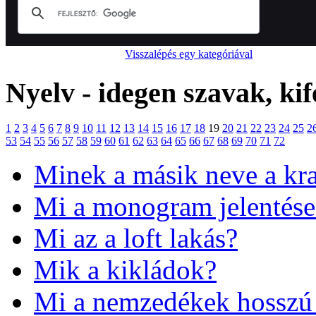
Visszalépés egy kategóriával
Nyelv - idegen szavak, kif
1
2
3
4
5
6
7
8
9
10
11
12
13
14
15
16
17
18
19
20
21
22
23
24
25
2
53
54
55
56
57
58
59
60
61
62
63
64
65
66
67
68
69
70
71
72
Minek a másik neve a kra
Mi a monogram jelentése
Mi az a loft lakás?
Mik a kikládok?
Mi a nemzedékek hosszú s