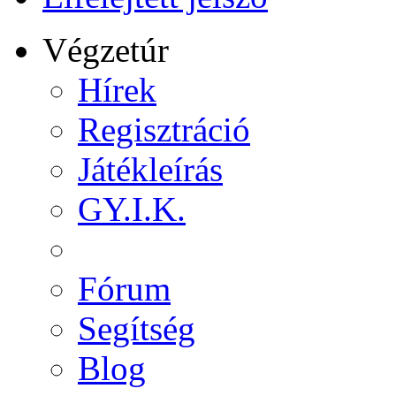
Végzetúr
Hírek
Regisztráció
Játékleírás
GY.I.K.
Fórum
Segítség
Blog