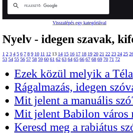
Visszalépés egy kategóriával
Nyelv - idegen szavak, kif
1
2
3
4
5
6
7
8
9
10
11
12
13
14
15
16
17
18
19
20
21
22
23
24
25
2
53
54
55
56
57
58
59
60
61
62
63
64
65
66
67
68
69
70
71
72
Ezek közül melyik a Tél
Rágalmazás, idegen szóv
Mit jelent a manuális szó
Mit jelent Babilon város
Keresd meg a rabiátus szó