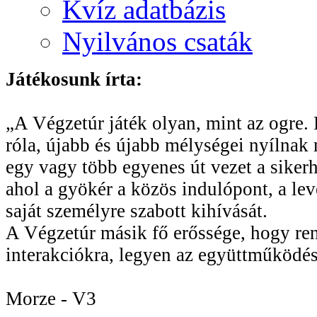
Kvíz adatbázis
Nyilvános csaták
Játékosunk írta:
„A Végzetúr játék olyan, mint az ogre. R
róla, újabb és újabb mélységei nyílnak 
egy vagy több egyenes út vezet a sikerhe
ahol a gyökér a közös indulópont, a le
saját személyre szabott kihívását.
A Végzetúr másik fő erőssége, hogy rend
interakciókra, legyen az együttműködés
Morze - V3