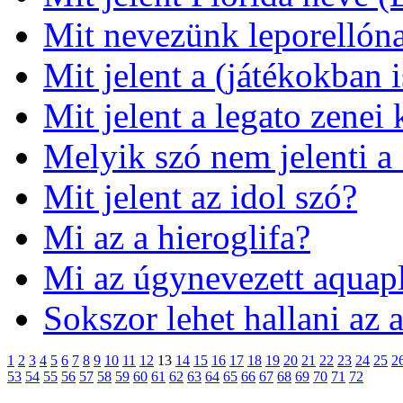
Mit nevezünk leporellón
Mit jelent a (játékokban 
Mit jelent a legato zenei 
Melyik szó nem jelenti a 
Mit jelent az idol szó?
Mi az a hieroglifa?
Mi az úgynevezett aquap
Sokszor lehet hallani az a
1
2
3
4
5
6
7
8
9
10
11
12
13
14
15
16
17
18
19
20
21
22
23
24
25
2
53
54
55
56
57
58
59
60
61
62
63
64
65
66
67
68
69
70
71
72