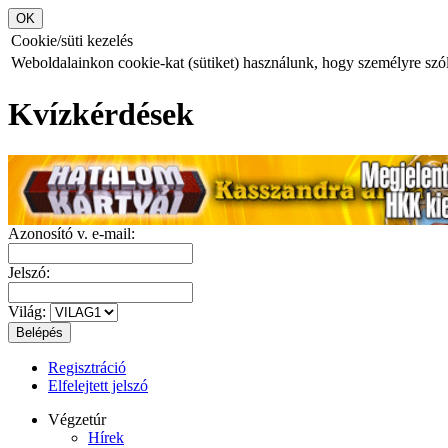
Cookie/süti kezelés
Weboldalainkon cookie-kat (sütiket) használunk, hogy személyre szóló
Kvízkérdések
Azonosító v. e-mail:
Jelszó:
Világ:
Regisztráció
Elfelejtett jelszó
Végzetúr
Hírek