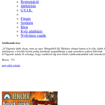
Regisztráció
Játékleírás
GY.I.K.
Fórum
Segítség
Blog
Kvíz adatbázis
Nyilvános csaták
Játékosunk írta:
„A Végzetúr játék olyan, mint az ogre. Rétegekből áll. Bárhány réteget fejtesz is le róla, újab
indulópont, a levelek között pedig mindenki megtalálhatja a saját személyre szabott kihívását.
A Végzetúr másik fő erőssége, hogy rendkívül tág teret kínál a játékostársaiddal való interakc
Morze - V3
még több ajánlás