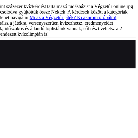
int százezer kvízkérdést tartalmazó tudásbázist a Végzetúr online rpg
csolódva gyűjtöttük össze Nektek. A kérdések között a kategóriák
lehet navigálni.
Mi az a Végzetúr játék? Ki akarom próbálni!
rálsz a játékra, versenyszerűen kvízezhetsz, eredményeidet
k, időszakos és állandó toplistáink vannak, sőt részt vehetsz a 2
endezett kvízolimpián is!