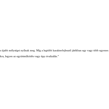
b és újabb mélységei nyílnak meg. Míg a legtöbb karakterfejlesztő játékban egy vagy több egyenes ú
iókra, legyen az együttműködés vagy épp rivalizálás.”