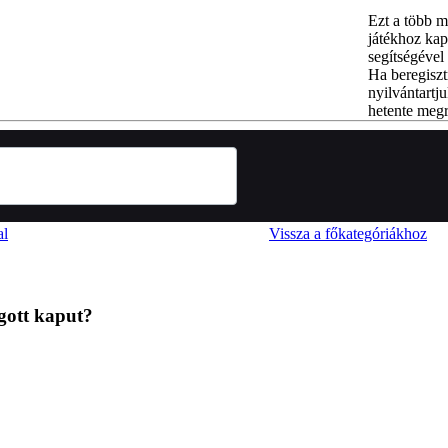
Ezt a több m
játékhoz kap
segítségével 
Ha beregiszt
nyilvántartju
hetente megr
al
Vissza a főkategóriákhoz
gott kaput?