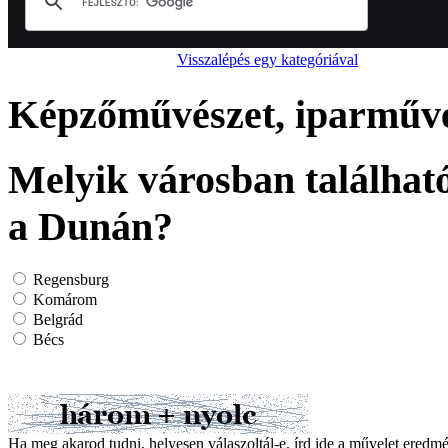
Visszalépés egy kategóriával
Képzőművészet, iparművés
Melyik városban található
a Dunán?
Regensburg
Komárom
Belgrád
Bécs
Ha meg akarod tudni, helyesen válaszoltál-e, írd ide a művelet ered