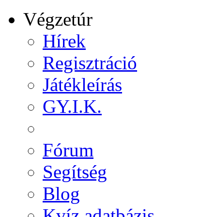
Végzetúr
Hírek
Regisztráció
Játékleírás
GY.I.K.
Fórum
Segítség
Blog
Kvíz adatbázis