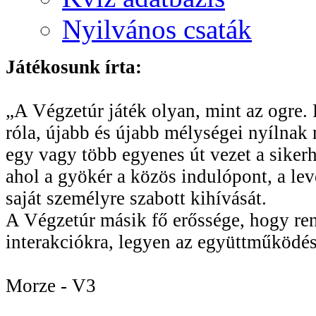
Nyilvános csaták
Játékosunk írta:
„A Végzetúr játék olyan, mint az ogre. R
róla, újabb és újabb mélységei nyílnak 
egy vagy több egyenes út vezet a sikerhe
ahol a gyökér a közös indulópont, a le
saját személyre szabott kihívását.
A Végzetúr másik fő erőssége, hogy rend
interakciókra, legyen az együttműködés
Morze - V3