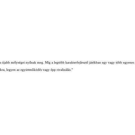
b és újabb mélységei nyílnak meg. Míg a legtöbb karakterfejlesztő játékban egy vagy több egyenes ú
iókra, legyen az együttműködés vagy épp rivalizálás.”