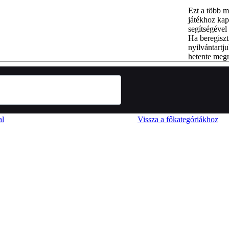
Ezt a több m
játékhoz kap
segítségével 
Ha beregiszt
nyilvántartju
hetente megr
al
Vissza a főkategóriákhoz