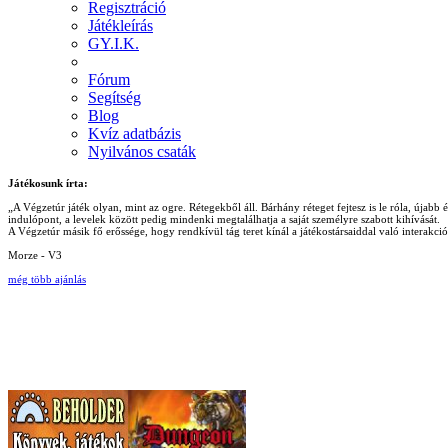
Regisztráció
Játékleírás
GY.I.K.
Fórum
Segítség
Blog
Kvíz adatbázis
Nyilvános csaták
Játékosunk írta:
„A Végzetúr játék olyan, mint az ogre. Rétegekből áll. Bárhány réteget fejtesz is le róla, újab
indulópont, a levelek között pedig mindenki megtalálhatja a saját személyre szabott kihívását.
A Végzetúr másik fő erőssége, hogy rendkívül tág teret kínál a játékostársaiddal való interakc
Morze - V3
még több ajánlás