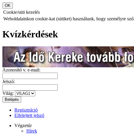
Cookie/süti kezelés
Weboldalainkon cookie-kat (sütiket) használunk, hogy személyre szóló
Kvízkérdések
Azonosító v. e-mail:
Jelszó:
Világ:
Regisztráció
Elfelejtett jelszó
Végzetúr
Hírek