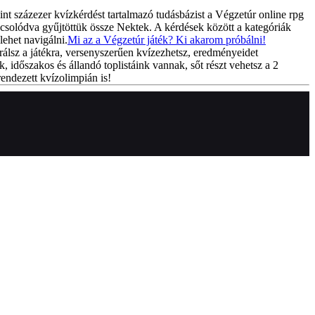
int százezer kvízkérdést tartalmazó tudásbázist a Végzetúr online rpg
csolódva gyűjtöttük össze Nektek. A kérdések között a kategóriák
lehet navigálni.
Mi az a Végzetúr játék? Ki akarom próbálni!
rálsz a játékra, versenyszerűen kvízezhetsz, eredményeidet
k, időszakos és állandó toplistáink vannak, sőt részt vehetsz a 2
endezett kvízolimpián is!