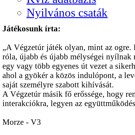
Nyilvános csaták
Játékosunk írta:
„A Végzetúr játék olyan, mint az ogre. R
róla, újabb és újabb mélységei nyílnak 
egy vagy több egyenes út vezet a sikerhe
ahol a gyökér a közös indulópont, a le
saját személyre szabott kihívását.
A Végzetúr másik fő erőssége, hogy rend
interakciókra, legyen az együttműködés
Morze - V3