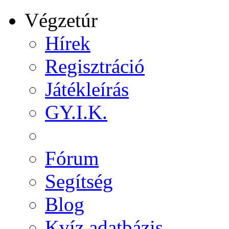
Végzetúr
Hírek
Regisztráció
Játékleírás
GY.I.K.
Fórum
Segítség
Blog
Kvíz adatbázis