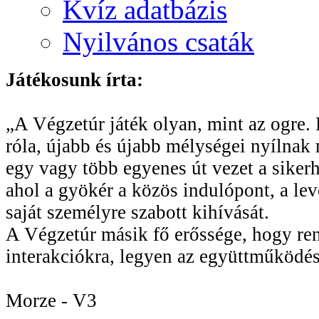
Kvíz adatbázis
Nyilvános csaták
Játékosunk írta:
„A Végzetúr játék olyan, mint az ogre. R
róla, újabb és újabb mélységei nyílnak 
egy vagy több egyenes út vezet a sikerhe
ahol a gyökér a közös indulópont, a le
saját személyre szabott kihívását.
A Végzetúr másik fő erőssége, hogy rend
interakciókra, legyen az együttműködés
Morze - V3