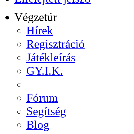
Végzetúr
Hírek
Regisztráció
Játékleírás
GY.I.K.
Fórum
Segítség
Blog