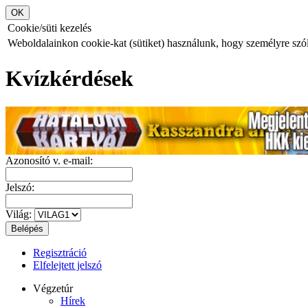
Cookie/süti kezelés
Weboldalainkon cookie-kat (sütiket) használunk, hogy személyre szóló
Kvízkérdések
Azonosító v. e-mail:
Jelszó:
Világ:
Regisztráció
Elfelejtett jelszó
Végzetúr
Hírek