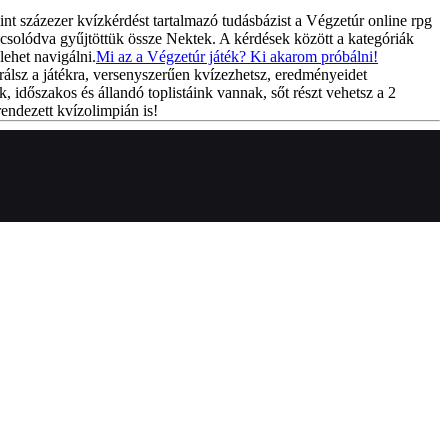
int százezer kvízkérdést tartalmazó tudásbázist a Végzetúr online rpg
csolódva gyűjtöttük össze Nektek. A kérdések között a kategóriák
lehet navigálni.
Mi az a Végzetúr játék? Ki akarom próbálni!
rálsz a játékra, versenyszerűen kvízezhetsz, eredményeidet
k, időszakos és állandó toplistáink vannak, sőt részt vehetsz a 2
endezett kvízolimpián is!