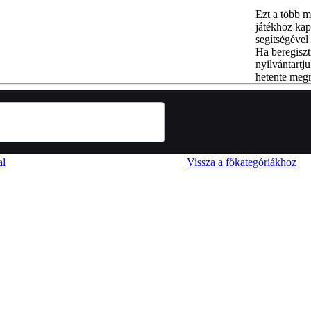
Ezt a több m
játékhoz kap
segítségével 
Ha beregiszt
nyilvántartju
hetente megr
al
Vissza a főkategóriákhoz