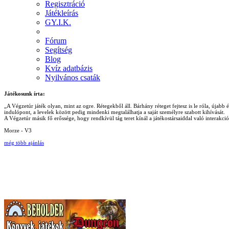
Regisztráció
Játékleírás
GY.I.K.
Fórum
Segítség
Blog
Kvíz adatbázis
Nyilvános csaták
Játékosunk írta:
„A Végzetúr játék olyan, mint az ogre. Rétegekből áll. Bárhány réteget fejtesz is le róla, újab
indulópont, a levelek között pedig mindenki megtalálhatja a saját személyre szabott kihívását.
A Végzetúr másik fő erőssége, hogy rendkívül tág teret kínál a játékostársaiddal való interakc
Morze - V3
még több ajánlás