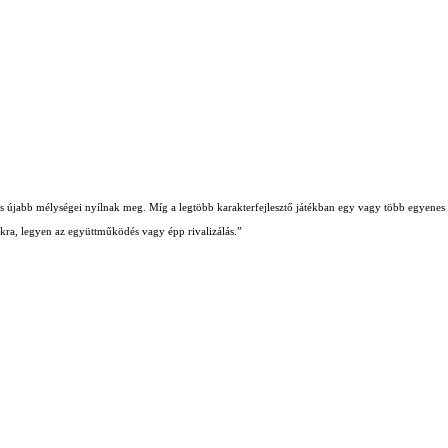
b és újabb mélységei nyílnak meg. Míg a legtöbb karakterfejlesztő játékban egy vagy több egyenes ú
iókra, legyen az együttműködés vagy épp rivalizálás.”