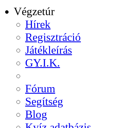
Végzetúr
Hírek
Regisztráció
Játékleírás
GY.I.K.
Fórum
Segítség
Blog
Kvíz adatbázis