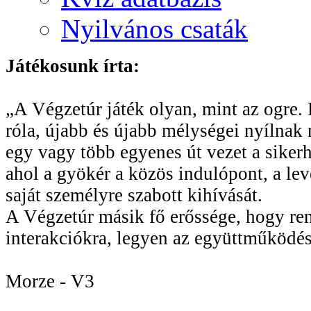
Nyilvános csaták
Játékosunk írta:
„A Végzetúr játék olyan, mint az ogre. R
róla, újabb és újabb mélységei nyílnak 
egy vagy több egyenes út vezet a sikerhe
ahol a gyökér a közös indulópont, a le
saját személyre szabott kihívását.
A Végzetúr másik fő erőssége, hogy rend
interakciókra, legyen az együttműködés
Morze - V3