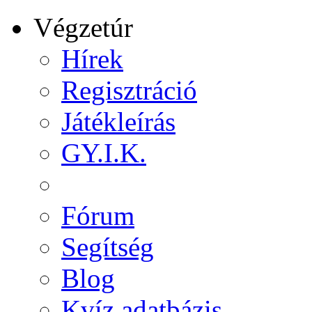
Végzetúr
Hírek
Regisztráció
Játékleírás
GY.I.K.
Fórum
Segítség
Blog
Kvíz adatbázis