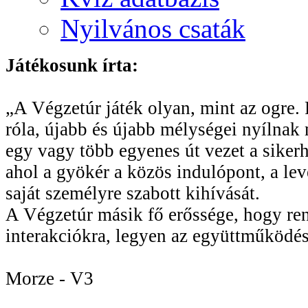
Nyilvános csaták
Játékosunk írta:
„A Végzetúr játék olyan, mint az ogre. R
róla, újabb és újabb mélységei nyílnak 
egy vagy több egyenes út vezet a sikerhe
ahol a gyökér a közös indulópont, a le
saját személyre szabott kihívását.
A Végzetúr másik fő erőssége, hogy rend
interakciókra, legyen az együttműködés
Morze - V3