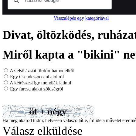
Visszalépés egy kategóriával
Divat, öltözködés, ruháza
Miről kapta a "bikini" ne
Az első ázsiai fürdőruhamodellről
Egy Csendes-óceani atollról
A kétrészest így mondják latinul
Egy furcsa alakú zöldségről
Ha meg akarod tudni, helyesen válaszoltál-e, írd ide a művelet ered
Válasz elküldése