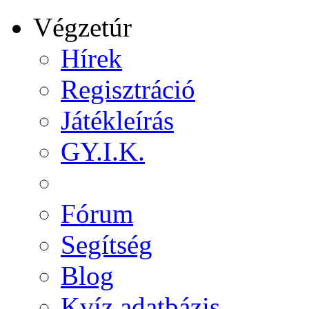
Végzetúr
Hírek
Regisztráció
Játékleírás
GY.I.K.
Fórum
Segítség
Blog
Kvíz adatbázis