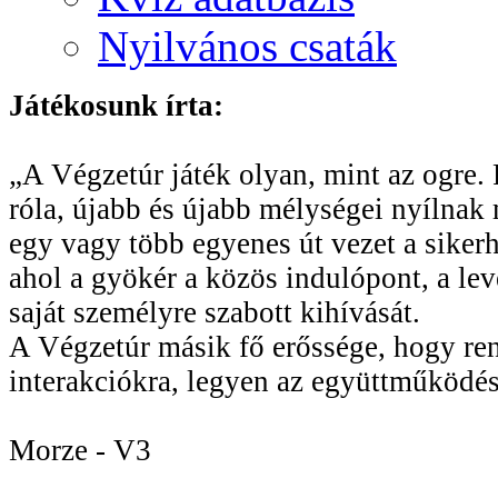
Nyilvános csaták
Játékosunk írta:
„A Végzetúr játék olyan, mint az ogre. R
róla, újabb és újabb mélységei nyílnak 
egy vagy több egyenes út vezet a sikerhe
ahol a gyökér a közös indulópont, a le
saját személyre szabott kihívását.
A Végzetúr másik fő erőssége, hogy rend
interakciókra, legyen az együttműködés
Morze - V3