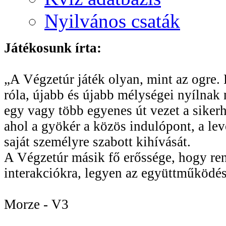
Nyilvános csaták
Játékosunk írta:
„A Végzetúr játék olyan, mint az ogre. R
róla, újabb és újabb mélységei nyílnak 
egy vagy több egyenes út vezet a sikerhe
ahol a gyökér a közös indulópont, a le
saját személyre szabott kihívását.
A Végzetúr másik fő erőssége, hogy rend
interakciókra, legyen az együttműködés
Morze - V3