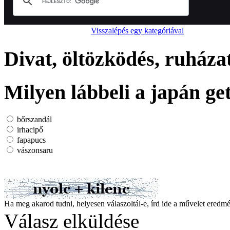
Visszalépés egy kategóriával
Divat, öltözködés, ruháza
Milyen lábbeli a japán ge
bőrszandál
irhacipő
fapapucs
vászonsaru
Ha meg akarod tudni, helyesen válaszoltál-e, írd ide a művelet ered
Válasz elküldése