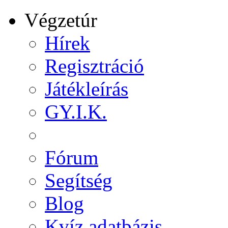
Végzetúr
Hírek
Regisztráció
Játékleírás
GY.I.K.
Fórum
Segítség
Blog
Kvíz adatbázis