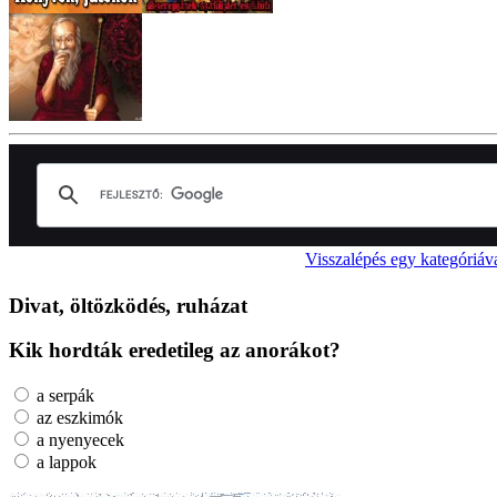
Visszalépés egy kategóriáv
Divat, öltözködés, ruházat
Kik hordták eredetileg az anorákot?
a serpák
az eszkimók
a nyenyecek
a lappok