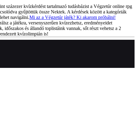
int százezer kvízkérdést tartalmazó tudásbázist a Végzetúr online rpg
csolódva gyűjtöttük össze Nektek. A kérdések között a kategóriák
lehet navigálni.
Mi az a Végzetúr játék? Ki akarom próbálni!
rálsz a játékra, versenyszerűen kvízezhetsz, eredményeidet
k, időszakos és állandó toplistáink vannak, sőt részt vehetsz a 2
endezett kvízolimpián is!