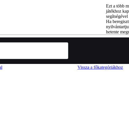
Ezt a több m
játékhoz kap
segítségével 
Ha beregiszt
nyilvántartju
hetente megr
al
Vissza a főkategóriákhoz