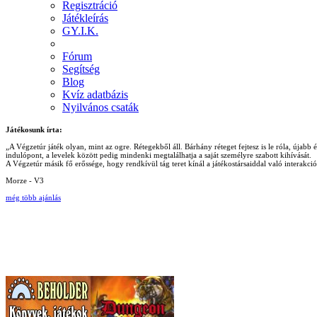
Regisztráció
Játékleírás
GY.I.K.
Fórum
Segítség
Blog
Kvíz adatbázis
Nyilvános csaták
Játékosunk írta:
„A Végzetúr játék olyan, mint az ogre. Rétegekből áll. Bárhány réteget fejtesz is le róla, újab
indulópont, a levelek között pedig mindenki megtalálhatja a saját személyre szabott kihívását.
A Végzetúr másik fő erőssége, hogy rendkívül tág teret kínál a játékostársaiddal való interakc
Morze - V3
még több ajánlás