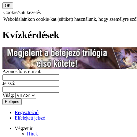
Cookie/süti kezelés
Weboldalainkon cookie-kat (sütiket) használunk, hogy személyre szóló
Kvízkérdések
Azonosító v. e-mail:
Jelszó:
Világ:
Regisztráció
Elfelejtett jelszó
Végzetúr
Hírek