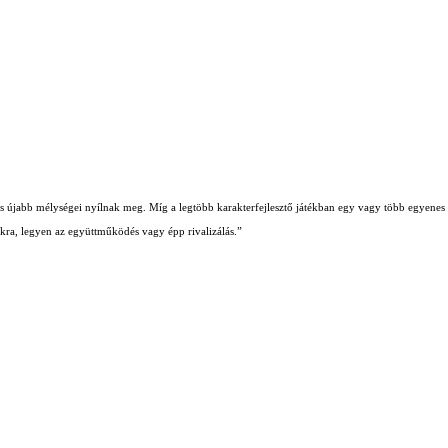
b és újabb mélységei nyílnak meg. Míg a legtöbb karakterfejlesztő játékban egy vagy több egyenes ú
iókra, legyen az együttműködés vagy épp rivalizálás.”