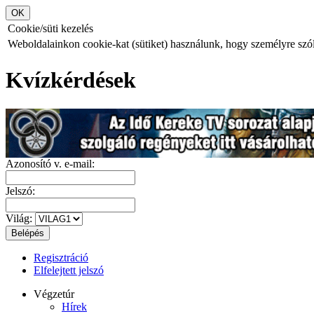
Cookie/süti kezelés
Weboldalainkon cookie-kat (sütiket) használunk, hogy személyre szóló
Kvízkérdések
Azonosító v. e-mail:
Jelszó:
Világ:
Regisztráció
Elfelejtett jelszó
Végzetúr
Hírek