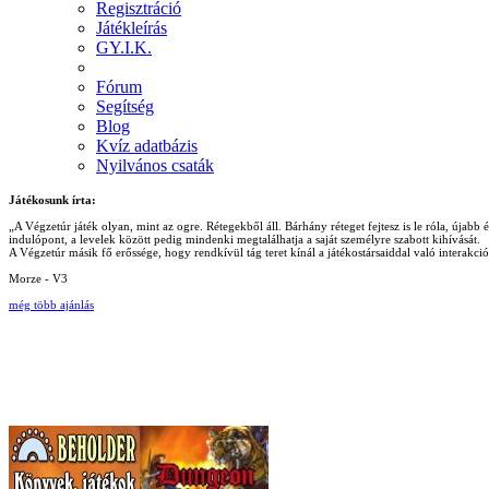
Regisztráció
Játékleírás
GY.I.K.
Fórum
Segítség
Blog
Kvíz adatbázis
Nyilvános csaták
Játékosunk írta:
„A Végzetúr játék olyan, mint az ogre. Rétegekből áll. Bárhány réteget fejtesz is le róla, újab
indulópont, a levelek között pedig mindenki megtalálhatja a saját személyre szabott kihívását.
A Végzetúr másik fő erőssége, hogy rendkívül tág teret kínál a játékostársaiddal való interakc
Morze - V3
még több ajánlás