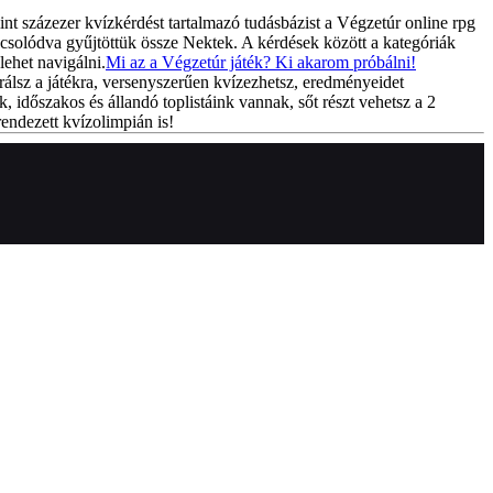
int százezer kvízkérdést tartalmazó tudásbázist a Végzetúr online rpg
csolódva gyűjtöttük össze Nektek. A kérdések között a kategóriák
lehet navigálni.
Mi az a Végzetúr játék? Ki akarom próbálni!
rálsz a játékra, versenyszerűen kvízezhetsz, eredményeidet
k, időszakos és állandó toplistáink vannak, sőt részt vehetsz a 2
endezett kvízolimpián is!