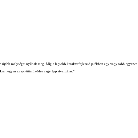
b és újabb mélységei nyílnak meg. Míg a legtöbb karakterfejlesztő játékban egy vagy több egyenes ú
iókra, legyen az együttműködés vagy épp rivalizálás.”