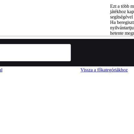
Ezt a több m
játékhoz kap
segítségével 
Ha beregiszt
nyilvántartju
hetente megr
al
Vissza a főkategóriákhoz