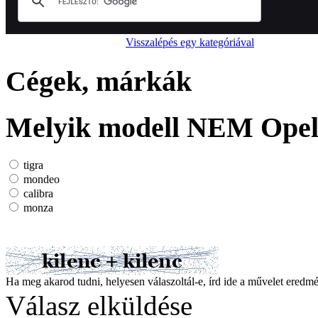
Visszalépés egy kategóriával
Cégek, márkák
Melyik modell NEM Opel
tigra
mondeo
calibra
monza
Ha meg akarod tudni, helyesen válaszoltál-e, írd ide a művelet ered
Válasz elküldése