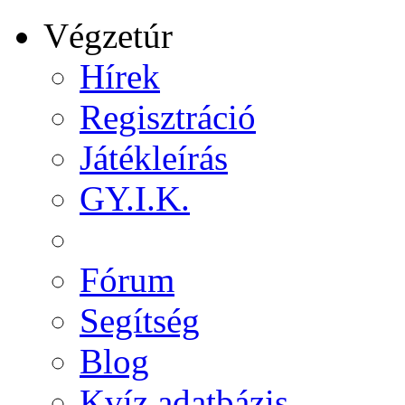
Végzetúr
Hírek
Regisztráció
Játékleírás
GY.I.K.
Fórum
Segítség
Blog
Kvíz adatbázis