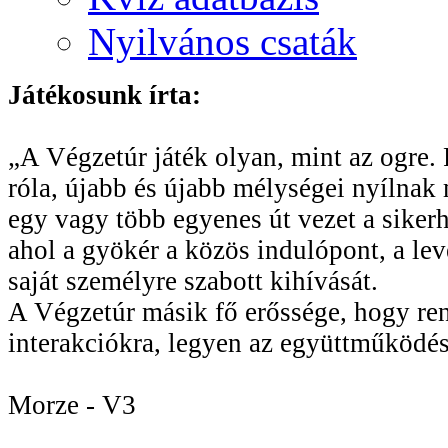
Nyilvános csaták
Játékosunk írta:
„A Végzetúr játék olyan, mint az ogre. R
róla, újabb és újabb mélységei nyílnak 
egy vagy több egyenes út vezet a sikerhe
ahol a gyökér a közös indulópont, a le
saját személyre szabott kihívását.
A Végzetúr másik fő erőssége, hogy rend
interakciókra, legyen az együttműködés
Morze - V3