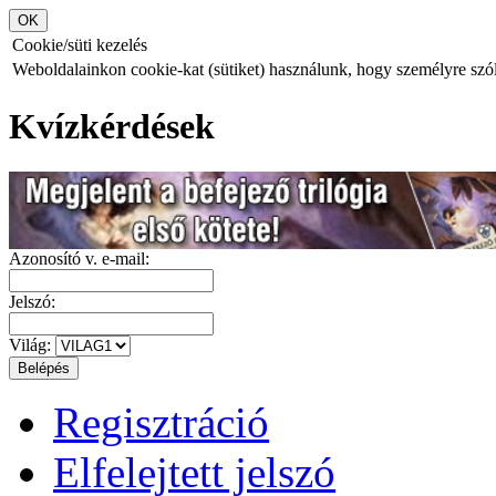
Cookie/süti kezelés
Weboldalainkon cookie-kat (sütiket) használunk, hogy személyre szóló
Kvízkérdések
Azonosító v. e-mail:
Jelszó:
Világ:
Regisztráció
Elfelejtett jelszó