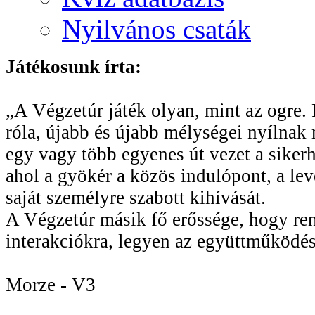
Nyilvános csaták
Játékosunk írta:
„A Végzetúr játék olyan, mint az ogre. R
róla, újabb és újabb mélységei nyílnak 
egy vagy több egyenes út vezet a sikerhe
ahol a gyökér a közös indulópont, a le
saját személyre szabott kihívását.
A Végzetúr másik fő erőssége, hogy rend
interakciókra, legyen az együttműködés
Morze - V3