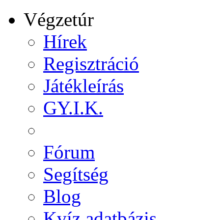
Végzetúr
Hírek
Regisztráció
Játékleírás
GY.I.K.
Fórum
Segítség
Blog
Kvíz adatbázis