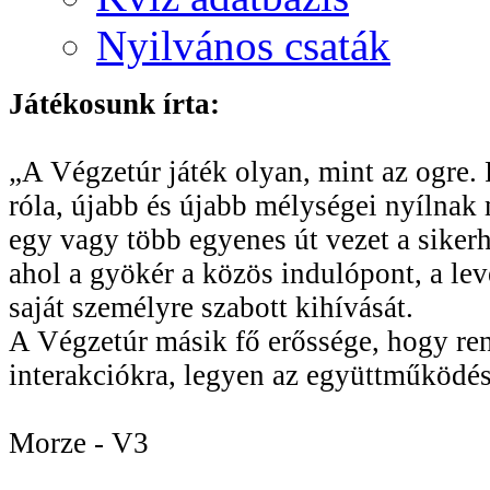
Nyilvános csaták
Játékosunk írta:
„A Végzetúr játék olyan, mint az ogre. R
róla, újabb és újabb mélységei nyílnak 
egy vagy több egyenes út vezet a sikerhe
ahol a gyökér a közös indulópont, a le
saját személyre szabott kihívását.
A Végzetúr másik fő erőssége, hogy rend
interakciókra, legyen az együttműködés
Morze - V3