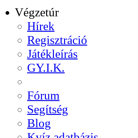
Végzetúr
Hírek
Regisztráció
Játékleírás
GY.I.K.
Fórum
Segítség
Blog
Kvíz adatbázis