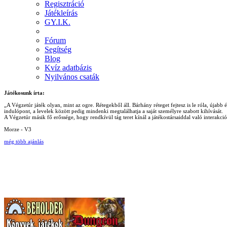
Regisztráció
Játékleírás
GY.I.K.
Fórum
Segítség
Blog
Kvíz adatbázis
Nyilvános csaták
Játékosunk írta:
„A Végzetúr játék olyan, mint az ogre. Rétegekből áll. Bárhány réteget fejtesz is le róla, újab
indulópont, a levelek között pedig mindenki megtalálhatja a saját személyre szabott kihívását.
A Végzetúr másik fő erőssége, hogy rendkívül tág teret kínál a játékostársaiddal való interakc
Morze - V3
még több ajánlás