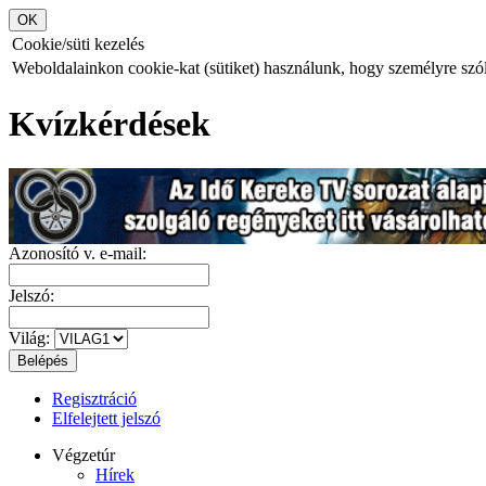
Cookie/süti kezelés
Weboldalainkon cookie-kat (sütiket) használunk, hogy személyre szóló
Kvízkérdések
Azonosító v. e-mail:
Jelszó:
Világ:
Regisztráció
Elfelejtett jelszó
Végzetúr
Hírek