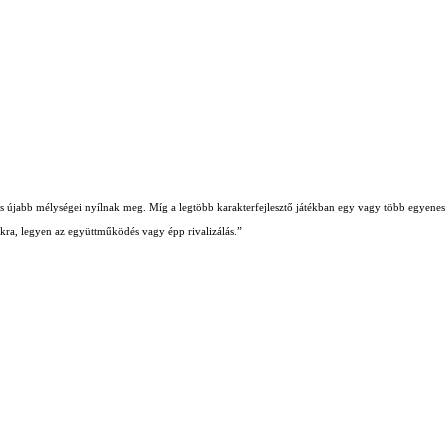
b és újabb mélységei nyílnak meg. Míg a legtöbb karakterfejlesztő játékban egy vagy több egyenes ú
iókra, legyen az együttműködés vagy épp rivalizálás.”