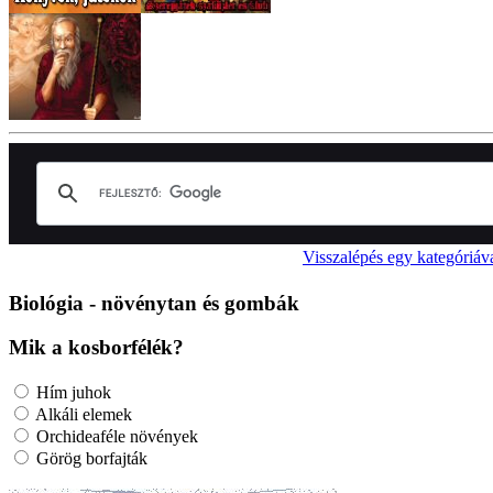
Visszalépés egy kategóriáv
Biológia - növénytan és gombák
Mik a kosborfélék?
Hím juhok
Alkáli elemek
Orchideaféle növények
Görög borfajták