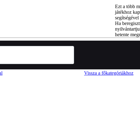
Ezt a több m
játékhoz kap
segítségével 
Ha beregiszt
nyilvántartju
hetente megr
al
Vissza a főkategóriákhoz