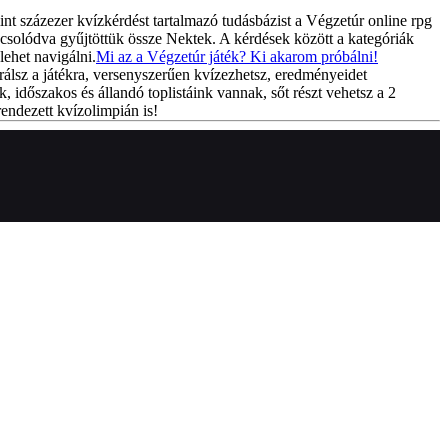
int százezer kvízkérdést tartalmazó tudásbázist a Végzetúr online rpg
csolódva gyűjtöttük össze Nektek. A kérdések között a kategóriák
lehet navigálni.
Mi az a Végzetúr játék? Ki akarom próbálni!
rálsz a játékra, versenyszerűen kvízezhetsz, eredményeidet
k, időszakos és állandó toplistáink vannak, sőt részt vehetsz a 2
endezett kvízolimpián is!