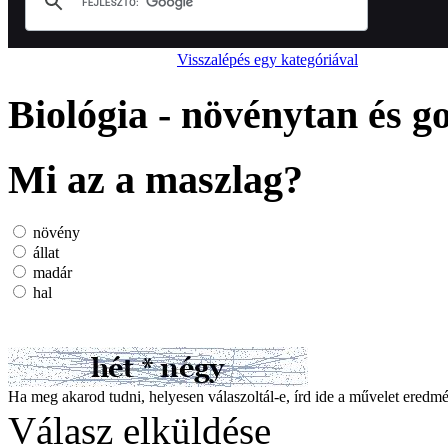
Visszalépés egy kategóriával
Biológia - növénytan és 
Mi az a maszlag?
növény
állat
madár
hal
Ha meg akarod tudni, helyesen válaszoltál-e, írd ide a művelet ered
Válasz elküldése