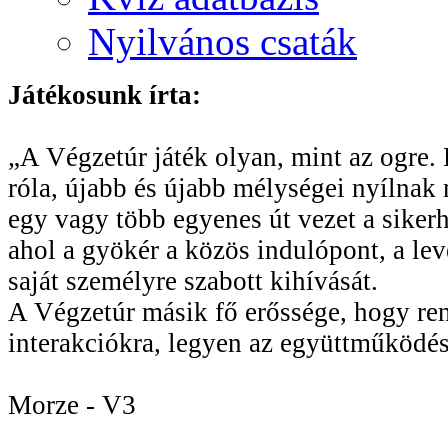
Nyilvános csaták
Játékosunk írta:
„A Végzetúr játék olyan, mint az ogre. R
róla, újabb és újabb mélységei nyílnak 
egy vagy több egyenes út vezet a sikerhe
ahol a gyökér a közös indulópont, a le
saját személyre szabott kihívását.
A Végzetúr másik fő erőssége, hogy rend
interakciókra, legyen az együttműködés
Morze - V3