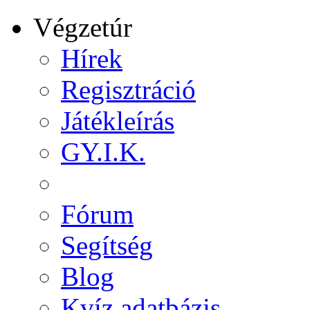
Végzetúr
Hírek
Regisztráció
Játékleírás
GY.I.K.
Fórum
Segítség
Blog
Kvíz adatbázis