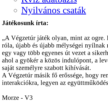
Nyilvános csaták
Játékosunk írta:
„A Végzetúr játék olyan, mint az ogre. R
róla, újabb és újabb mélységei nyílnak 
egy vagy több egyenes út vezet a sikerhe
ahol a gyökér a közös indulópont, a le
saját személyre szabott kihívását.
A Végzetúr másik fő erőssége, hogy rend
interakciókra, legyen az együttműködés
Morze - V3