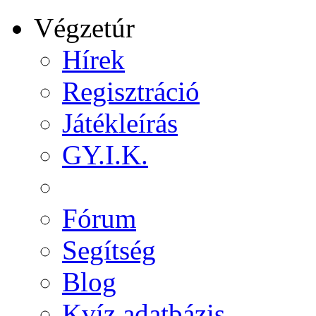
Végzetúr
Hírek
Regisztráció
Játékleírás
GY.I.K.
Fórum
Segítség
Blog
Kvíz adatbázis