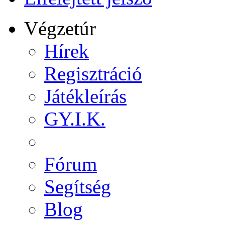
Végzetúr
Hírek
Regisztráció
Játékleírás
GY.I.K.
Fórum
Segítség
Blog