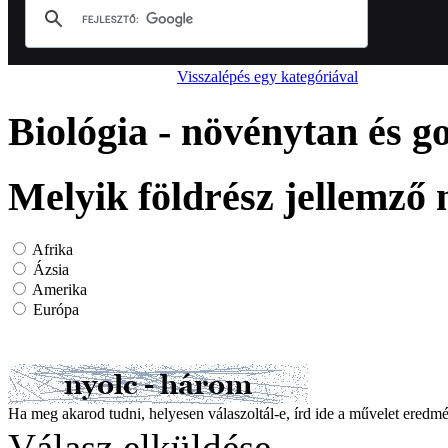
Visszalépés egy kategóriával
Biológia - növénytan és 
Melyik földrész jellemző
Afrika
Ázsia
Amerika
Európa
Ha meg akarod tudni, helyesen válaszoltál-e, írd ide a művelet ered
Válasz elküldése