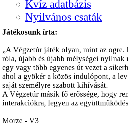
Kvíz adatbázis
Nyilvános csaták
Játékosunk írta:
„A Végzetúr játék olyan, mint az ogre. R
róla, újabb és újabb mélységei nyílnak 
egy vagy több egyenes út vezet a sikerhe
ahol a gyökér a közös indulópont, a le
saját személyre szabott kihívását.
A Végzetúr másik fő erőssége, hogy rend
interakciókra, legyen az együttműködés
Morze - V3