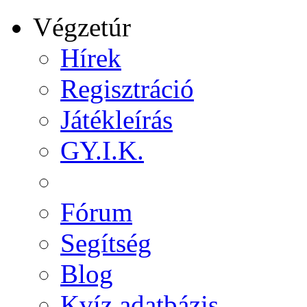
Végzetúr
Hírek
Regisztráció
Játékleírás
GY.I.K.
Fórum
Segítség
Blog
Kvíz adatbázis