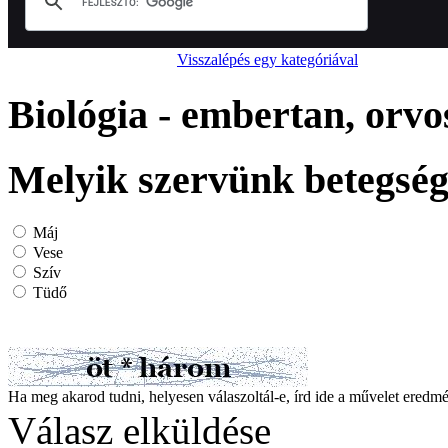
Visszalépés egy kategóriával
Biológia - embertan, orv
Melyik szervünk betegsége
Máj
Vese
Szív
Tüdő
Ha meg akarod tudni, helyesen válaszoltál-e, írd ide a művelet ered
Válasz elküldése