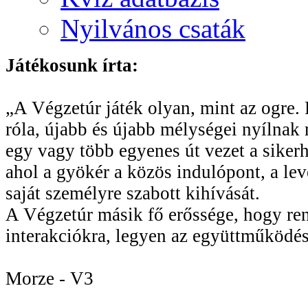
Nyilvános csaták
Játékosunk írta:
„A Végzetúr játék olyan, mint az ogre. R
róla, újabb és újabb mélységei nyílnak 
egy vagy több egyenes út vezet a sikerhe
ahol a gyökér a közös indulópont, a le
saját személyre szabott kihívását.
A Végzetúr másik fő erőssége, hogy rend
interakciókra, legyen az együttműködés
Morze - V3