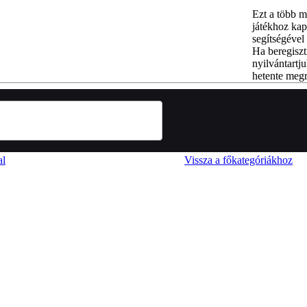
Ezt a több m
játékhoz kap
segítségével 
Ha beregiszt
nyilvántartju
hetente megr
al
Vissza a főkategóriákhoz