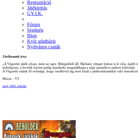
Regisztráció
Játékleírás
GY.I.K.
Fórum
Segítség
Blog
Kvíz adatbázis
Nyilvános csaták
Játékosunk írta:
„A Végzetúr játék olyan, mint az ogre. Rétegekből áll. Bárhány réteget fejtesz is le róla, újab
indulópont, a levelek között pedig mindenki megtalálhatja a saját személyre szabott kihívását.
A Végzetúr másik fő erőssége, hogy rendkívül tág teret kínál a játékostársaiddal való interakc
Morze - V3
még több ajánlás