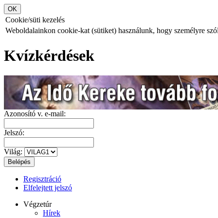
Cookie/süti kezelés
Weboldalainkon cookie-kat (sütiket) használunk, hogy személyre szóló
Kvízkérdések
Azonosító v. e-mail:
Jelszó:
Világ:
Regisztráció
Elfelejtett jelszó
Végzetúr
Hírek