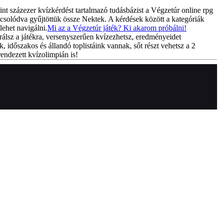
int százezer kvízkérdést tartalmazó tudásbázist a Végzetúr online rpg
csolódva gyűjtöttük össze Nektek. A kérdések között a kategóriák
lehet navigálni.
Mi az a Végzetúr játék? Ki akarom próbálni!
rálsz a játékra, versenyszerűen kvízezhetsz, eredményeidet
k, időszakos és állandó toplistáink vannak, sőt részt vehetsz a 2
endezett kvízolimpián is!