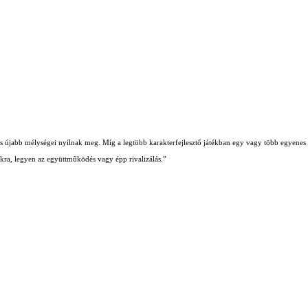
b és újabb mélységei nyílnak meg. Míg a legtöbb karakterfejlesztő játékban egy vagy több egyenes ú
iókra, legyen az együttműködés vagy épp rivalizálás.”