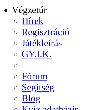
Végzetúr
Hírek
Regisztráció
Játékleírás
GY.I.K.
Fórum
Segítség
Blog
Kvíz adatbázis