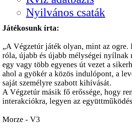
Nyilvános csaták
Játékosunk írta:
„A Végzetúr játék olyan, mint az ogre. R
róla, újabb és újabb mélységei nyílnak 
egy vagy több egyenes út vezet a sikerhe
ahol a gyökér a közös indulópont, a le
saját személyre szabott kihívását.
A Végzetúr másik fő erőssége, hogy rend
interakciókra, legyen az együttműködés
Morze - V3