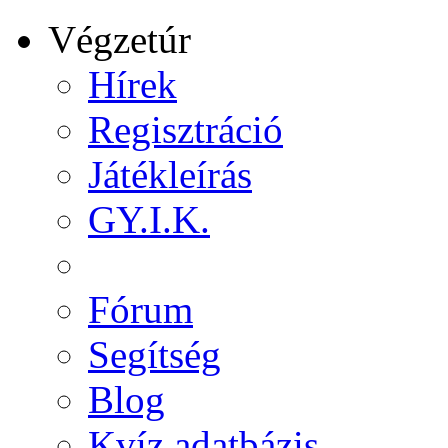
Végzetúr
Hírek
Regisztráció
Játékleírás
GY.I.K.
Fórum
Segítség
Blog
Kvíz adatbázis