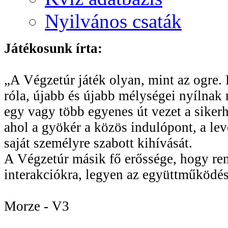
Nyilvános csaták
Játékosunk írta:
„A Végzetúr játék olyan, mint az ogre. R
róla, újabb és újabb mélységei nyílnak 
egy vagy több egyenes út vezet a sikerhe
ahol a gyökér a közös indulópont, a le
saját személyre szabott kihívását.
A Végzetúr másik fő erőssége, hogy rend
interakciókra, legyen az együttműködés
Morze - V3