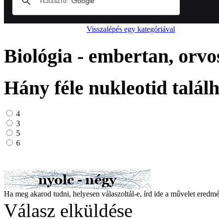
Visszalépés egy kategóriával
Biológia - embertan, orv
Hány féle nukleotid talá
4
3
5
6
Ha meg akarod tudni, helyesen válaszoltál-e, írd ide a művelet ered
Válasz elküldése